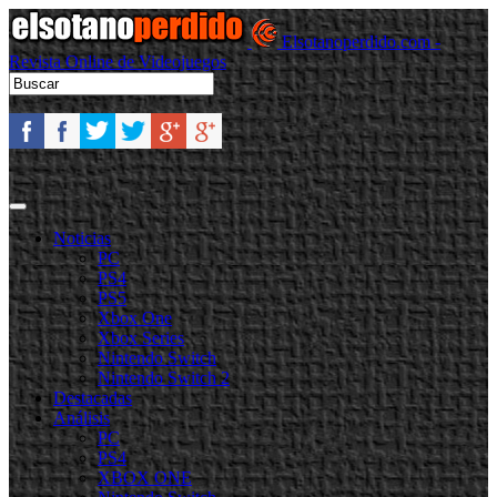
Elsotanoperdido.com -
Revista Online de Videojuegos
Noticias
PC
PS4
PS5
Xbox One
Xbox Series
Nintendo Switch
Nintendo Switch 2
Destacadas
Análisis
PC
PS4
XBOX ONE