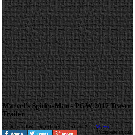
Marvel’s Spider-Man - PGW 2017 Teaser
Trailer
Escrito por Redacción
Martes, 31 Octubre 2017
Videos
Valora este artículo