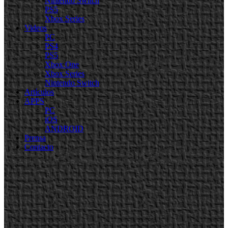
Nintendo Switch
PS5
Xbox Series
Videos
PC
PS4
PS5
Xbox One
Xbox Series
Nintendo Switch
Artículos
APPS
PC
iOS
ANDROID
Prensa
Contacto