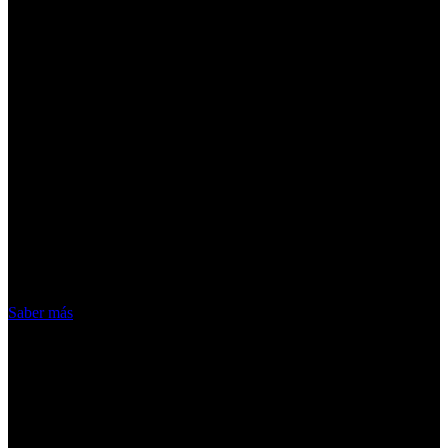
¡Atención! Las cookies nos permiten
ofrecer nuestros servicios. Al utilizar
nuestros servicios, aceptas el uso que
hacemos de las cookies
Acepto
Saber más