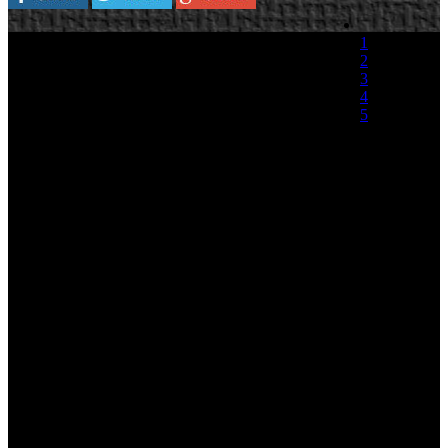
1
2
3
4
5
(1 Voto)