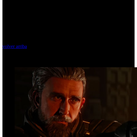
volver arriba
Top Videos