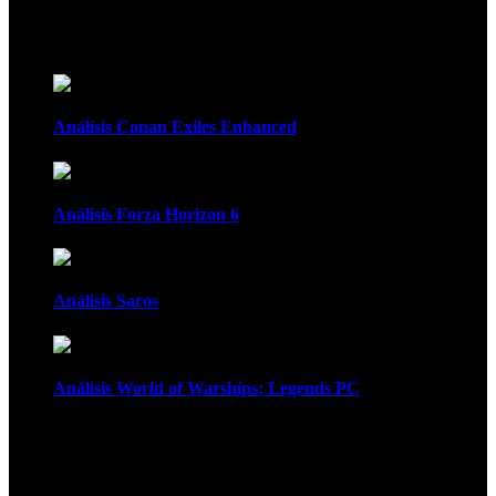
Recomendados
Análisis Conan Exiles Enhanced
Análisis Forza Horizon 6
Análisis Saros
Análisis World of Warships: Legends PC
1