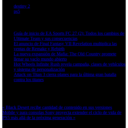
destiny 2
ps5
Artículos relacionados (por etiqueta)
Guía de inicio de EA Sports FC 27 (2): Todos los cambios de
Ultimate Team y sus consecuencias
El anuncio de Final Fantasy VII Revelation multiplica las
ventas de Remake y Rebirth
La nueva expansión de Mafia: The Old Country promete
llenar su vacío mundo abierto
Hot Wheels Infinite Rush revela campaña, clases de vehículos
y sistema de personalización
Attack on Titan 3 cierra planes para la última gran batalla
contra los titanes
Más en esta categoría:
« Black Desert recibe cantidad de contenido en sus versiones
Mobile y para consolas
Sony proyecta extender el ciclo de vida de
PS5 más allá de la próxima generación »