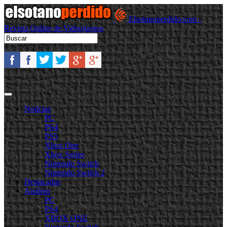
Elsotanoperdido.com -
Revista Online de Videojuegos
Noticias
PC
PS4
PS5
Xbox One
Xbox Series
Nintendo Switch
Nintendo Switch 2
Destacadas
Análisis
PC
PS4
XBOX ONE