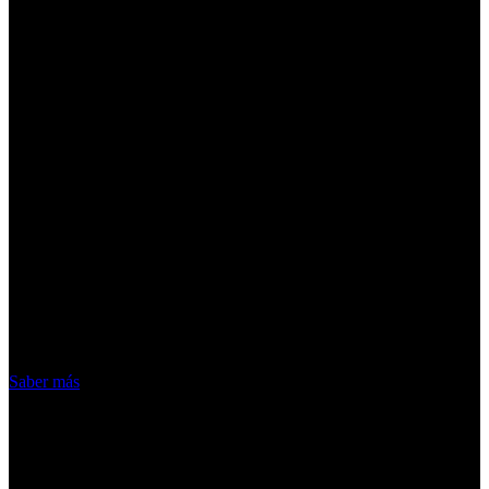
¡Atención! Las cookies nos permiten
ofrecer nuestros servicios. Al utilizar
nuestros servicios, aceptas el uso que
hacemos de las cookies
Acepto
Saber más