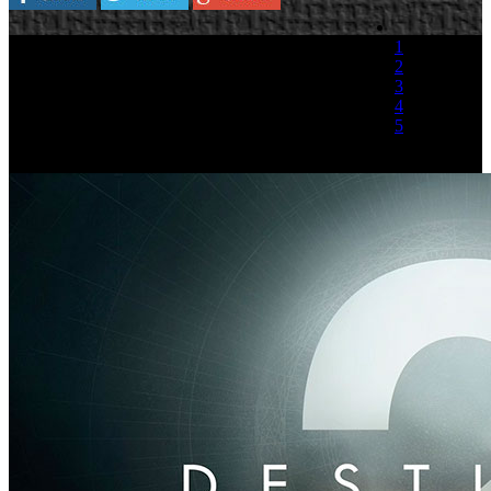
1
2
3
4
5
(1 Voto)