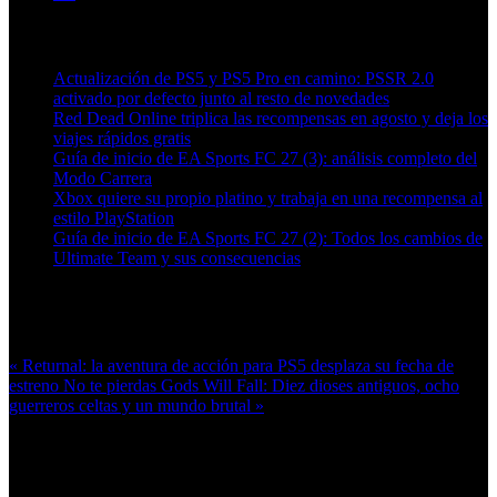
Artículos relacionados (por etiqueta)
Actualización de PS5 y PS5 Pro en camino: PSSR 2.0
activado por defecto junto al resto de novedades
Red Dead Online triplica las recompensas en agosto y deja los
viajes rápidos gratis
Guía de inicio de EA Sports FC 27 (3): análisis completo del
Modo Carrera
Xbox quiere su propio platino y trabaja en una recompensa al
estilo PlayStation
Guía de inicio de EA Sports FC 27 (2): Todos los cambios de
Ultimate Team y sus consecuencias
Más en esta categoría:
« Returnal: la aventura de acción para PS5 desplaza su fecha de
estreno
No te pierdas Gods Will Fall: Diez dioses antiguos, ocho
guerreros celtas y un mundo brutal »