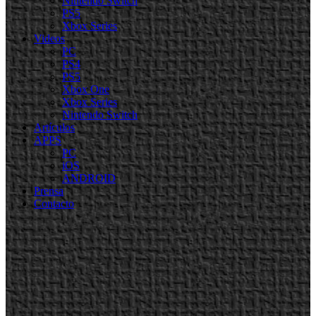
Nintendo Switch
PS5
Xbox Series
Videos
PC
PS4
PS5
Xbox One
Xbox Series
Nintendo Switch
Artículos
APPS
PC
iOS
ANDROID
Prensa
Contacto