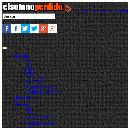
Elsotanoperdido.com - Revist
Noticias
PC
PS4
PS5
Xbox One
Xbox Series
Nintendo Switch
Nintendo Switch 2
Destacadas
Análisis
PC
PS4
XBOX ONE
Nintendo Switch