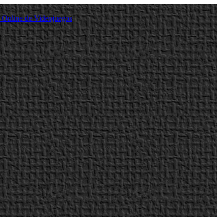
a Online de Videojuegos