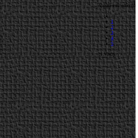
Valora este artículo
1
2
3
4
5
(1 Voto)