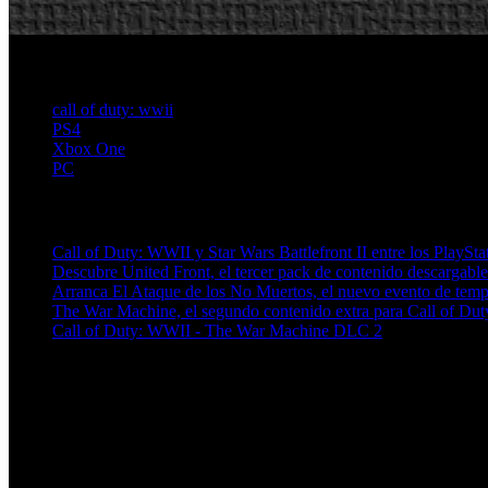
call of duty: wwii
PS4
Xbox One
PC
Artículos relacionados (por etiqueta)
Call of Duty: WWII y Star Wars Battlefront II entre los PlaySta
Descubre United Front, el tercer pack de contenido descargabl
Arranca El Ataque de los No Muertos, el nuevo evento de t
The War Machine, el segundo contenido extra para Call of Dut
Call of Duty: WWII - The War Machine DLC 2