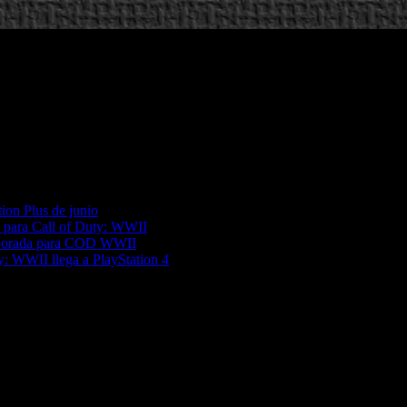
tion Plus de junio
e para Call of Duty: WWII
emporada para COD WWII
y: WWII llega a PlayStation 4