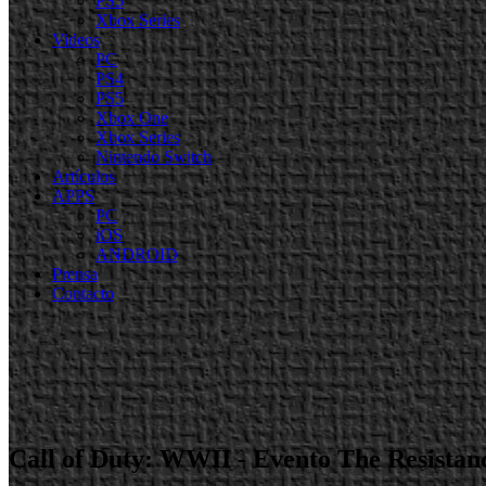
PS5
Xbox Series
Videos
PC
PS4
PS5
Xbox One
Xbox Series
Nintendo Switch
Artículos
APPS
PC
iOS
ANDROID
Prensa
Contacto
Call of Duty: WWII - Evento The Resistan