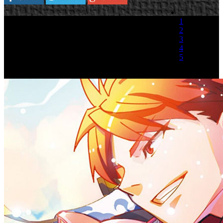
1
2
3
4
5
(1 Voto)