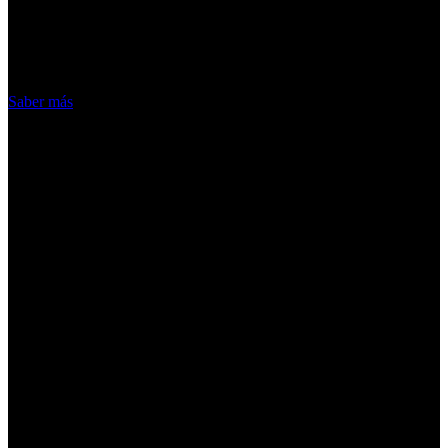
nuestros servicios, aceptas el uso que
hacemos de las cookies
Acepto
Saber más