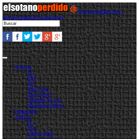
Elsotanoperdido.com -
Revista Online de Videojuegos
Noticias
PC
PS4
PS5
Xbox One
Xbox Series
Nintendo Switch
Nintendo Switch 2
Destacadas
Análisis
PC
PS4
XBOX ONE