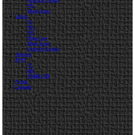
Nintendo Switch
PS5
Xbox Series
Videos
PC
PS4
PS5
Xbox One
Xbox Series
Nintendo Switch
Artículos
APPS
PC
iOS
ANDROID
Prensa
Contacto