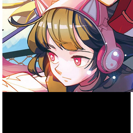
Zengeon
PQube anuncia que ‘
’ llegará en formato físico a
nuestro territorio para Nintendo Switch y PlayStation 4
próximamente. En este action RPG con tintes Roguelite
acompañaremos a uno de los 6 estudiantes de la Academia
Celestial, que, tras el Eclipse Lunar, se deberán aventurar