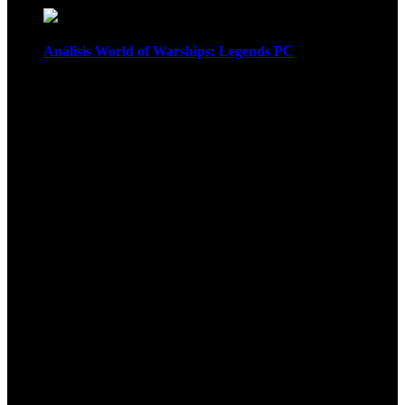
Análisis World of Warships: Legends PC
1
¡Atención! Las cookies nos permiten
ofrecer nuestros servicios. Al utilizar