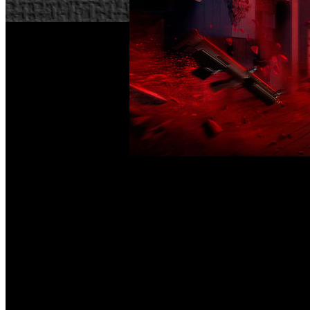
505 Games y Remedy Entertainment han formalizado la lleg
publicaciones para PC en Steam, así como los lanzamiento
digitalmente a nivel mundial el jueves 27 de agosto en un p
El volumen también estará disponible para PC en Epic Games
lanzará una versión física para PlayStation 4 y Xbox One. C
transición a PlayStation 5 o Xbox Series X.
‘Control’ es un título de acción aventura en tercera perso