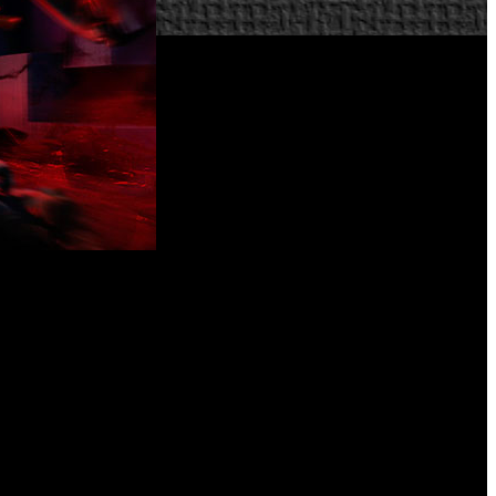
videoconsolas de próxima generación que complementará las
Control Ultimate Edition
 Concretamente, ‘
’, será lanzado
 la próxima ‘AWE’.
 One el jueves 10 de septiembre, y en fechas posteriores se
ión optimizada de próxima generación gratuita al realizar la
n habilidades sobrenaturales. Una evolución de lo que vimos