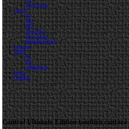
PS5
Xbox Series
Videos
PC
PS4
PS5
Xbox One
Xbox Series
Nintendo Switch
Artículos
APPS
PC
iOS
ANDROID
Prensa
Contacto
Control Ultimate Edition también contará