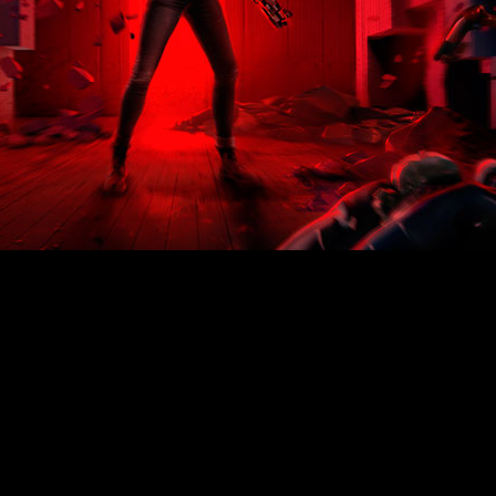
Control
Xbox Series X
PlayStation 5
ada de ‘
’ a
y
, ambas 
s adicionales digitales y físicos para consolas actuales.
ack con el juego original y todas las expansiones, incluyendo
 Store y digitalmente para las consolas PlayStation 4 y Xbox
omo es habitual, los compradores del juego recibirán una vers
na que combina el característico juego de armas de Remedy co