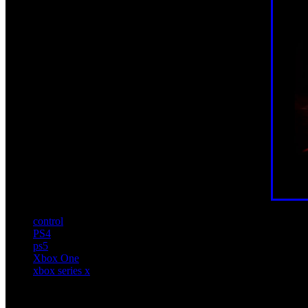
control
PS4
ps5
Xbox One
xbox series x
Artículos relacionados (por etiqueta)