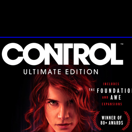
ser manipuladas. Y, por supuesto, mucho "tiempo-bala", la r
ad familiar con lo extraño e inexplicable. Después de que u
se Faden, la nueva directora que lucha por recuperar el Cont