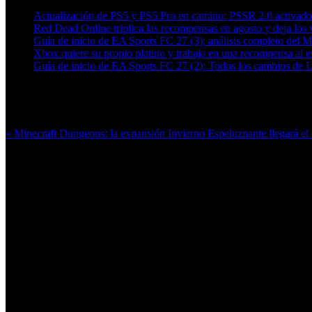
Actualización de PS5 y PS5 Pro en camino: PSSR 2.0 activado 
Red Dead Online triplica las recompensas en agosto y deja los v
Guía de inicio de EA Sports FC 27 (3): análisis completo del 
Xbox quiere su propio platino y trabaja en una recompensa al es
Guía de inicio de EA Sports FC 27 (2): Todos los cambios de 
Más en esta categoría:
« Minecraft Dungeons: la expansión Invierno Espeluznante llegará el