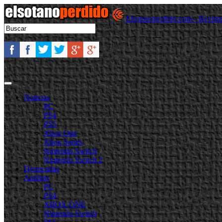
Elsotanoperdido.com - Revist
Noticias
PC
PS4
PS5
Xbox One
Xbox Series
Nintendo Switch
Nintendo Switch 2
Destacadas
Análisis
PC
PS4
XBOX ONE
Nintendo Switch