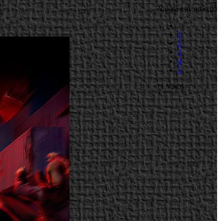
Valora este artículo
1
2
3
4
5
(1 Voto)