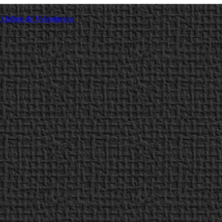
a Online de Videojuegos