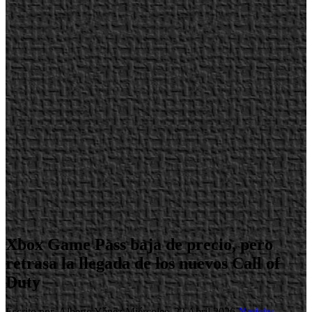
Xbox Game Pass baja de precio, pero
retrasa la llegada de los nuevos Call of
Duty
Escrito por Alberto Yánez
Miércoles, 22 Abril 2026
Noticias