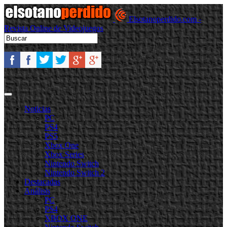
Elsotanoperdido.com -
Revista Online de Videojuegos
Noticias
PC
PS4
PS5
Xbox One
Xbox Series
Nintendo Switch
Nintendo Switch 2
Destacadas
Análisis
PC
PS4
XBOX ONE