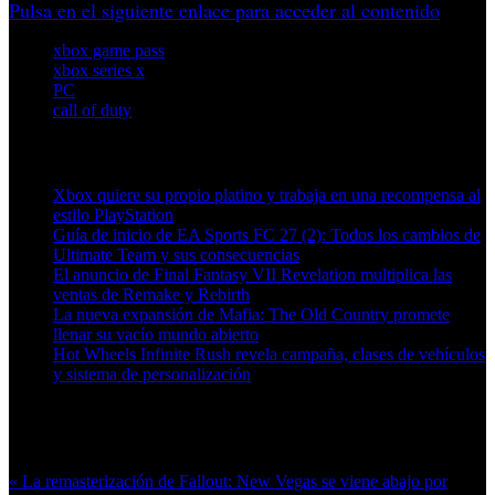
Pulsa en el siguiente enlace para acceder al contenido
xbox game pass
xbox series x
PC
call of duty
Artículos relacionados (por etiqueta)
Xbox quiere su propio platino y trabaja en una recompensa al
estilo PlayStation
Guía de inicio de EA Sports FC 27 (2): Todos los cambios de
Ultimate Team y sus consecuencias
El anuncio de Final Fantasy VII Revelation multiplica las
ventas de Remake y Rebirth
La nueva expansión de Mafia: The Old Country promete
llenar su vacío mundo abierto
Hot Wheels Infinite Rush revela campaña, clases de vehículos
y sistema de personalización
Más en esta categoría:
« La remasterización de Fallout: New Vegas se viene abajo por