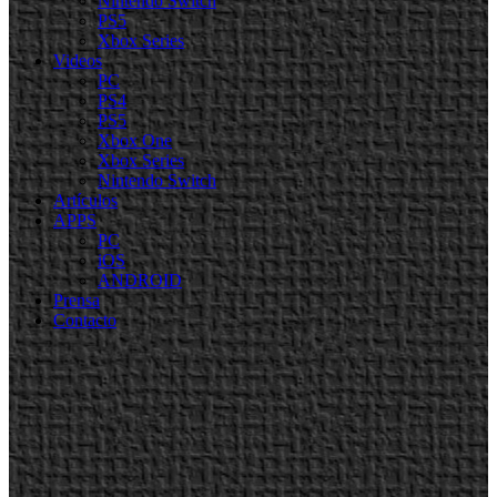
Nintendo Switch
PS5
Xbox Series
Videos
PC
PS4
PS5
Xbox One
Xbox Series
Nintendo Switch
Artículos
APPS
PC
iOS
ANDROID
Prensa
Contacto