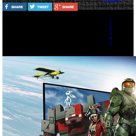
Valora este artículo
1
2
3
4
5
(1 Voto)