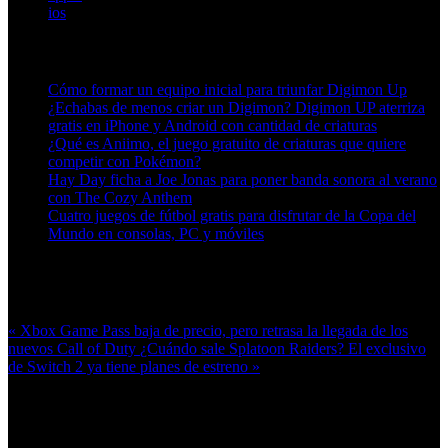
ios
Artículos relacionados (por etiqueta)
Cómo formar un equipo inicial para triunfar Digimon Up
¿Echabas de menos criar un Digimon? Digimon UP aterriza
gratis en iPhone y Android con cantidad de criaturas
¿Qué es Aniimo, el juego gratuito de criaturas que quiere
competir con Pokémon?
Hay Day ficha a Joe Jonas para poner banda sonora al verano
con The Cozy Anthem
Cuatro juegos de fútbol gratis para disfrutar de la Copa del
Mundo en consolas, PC y móviles
Más en esta categoría:
« Xbox Game Pass baja de precio, pero retrasa la llegada de los
nuevos Call of Duty
¿Cuándo sale Splatoon Raiders? El exclusivo
de Switch 2 ya tiene planes de estreno »