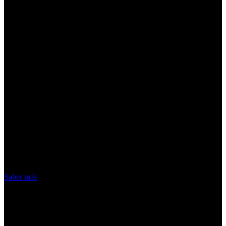
¡Atención! Las cookies nos permiten
ofrecer nuestros servicios. Al utilizar
nuestros servicios, aceptas el uso que
hacemos de las cookies
Acepto
Saber más