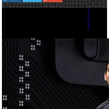
1
2
3
4
5
(1 Voto)