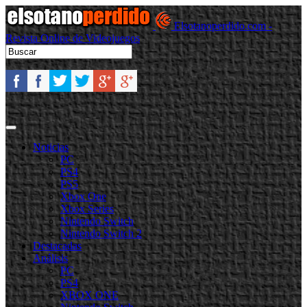
Elsotanoperdido.com -
Revista Online de Videojuegos
Noticias
PC
PS4
PS5
Xbox One
Xbox Series
Nintendo Switch
Nintendo Switch 2
Destacadas
Análisis
PC
PS4
XBOX ONE