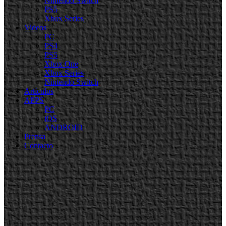
Nintendo Switch
PS5
Xbox Series
Videos
PC
PS4
PS5
Xbox One
Xbox Series
Nintendo Switch
Artículos
APPS
PC
iOS
ANDROID
Prensa
Contacto