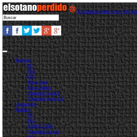
Elsotanoperdido.com - Revist
Noticias
PC
PS4
PS5
Xbox One
Xbox Series
Nintendo Switch
Nintendo Switch 2
Destacadas
Análisis
PC
PS4
XBOX ONE
Nintendo Switch