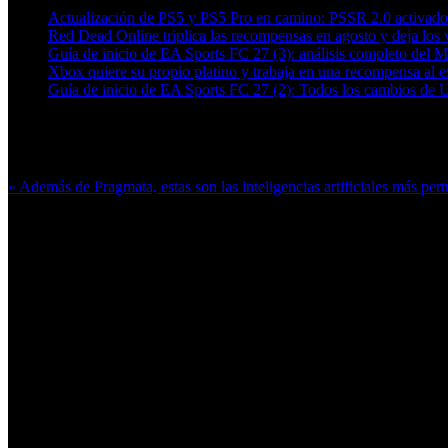
Actualización de PS5 y PS5 Pro en camino: PSSR 2.0 activado 
Red Dead Online triplica las recompensas en agosto y deja los v
Guía de inicio de EA Sports FC 27 (3): análisis completo del 
Xbox quiere su propio platino y trabaja en una recompensa al es
Guía de inicio de EA Sports FC 27 (2): Todos los cambios de 
Más en esta categoría:
« Además de Pragmata, estas son las inteligencias artificiales más pe