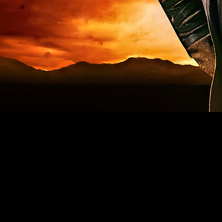
Bethesda pueda abordar una remasterización por la falta de ci