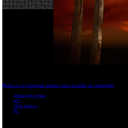
Uno de los diseñadores del juego original pone en duda que 
Pulsa en el siguiente enlace para acceder al contenido
fallout new vegas
ps5
xbox series x
PC
Artículos relacionados (por etiqueta)