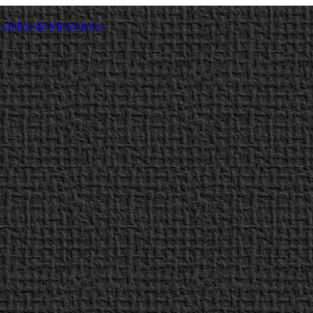
a Online de Videojuegos