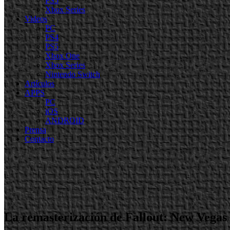
PS5
Xbox Series
Videos
PC
PS4
PS5
Xbox One
Xbox Series
Nintendo Switch
Artículos
APPS
PC
iOS
ANDROID
Prensa
Contacto
La remasterización de Fallout: New Vegas 