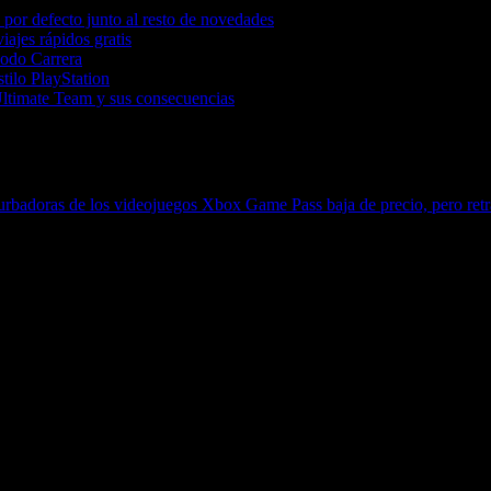
por defecto junto al resto de novedades
iajes rápidos gratis
Modo Carrera
tilo PlayStation
Ultimate Team y sus consecuencias
rturbadoras de los videojuegos
Xbox Game Pass baja de precio, pero retra