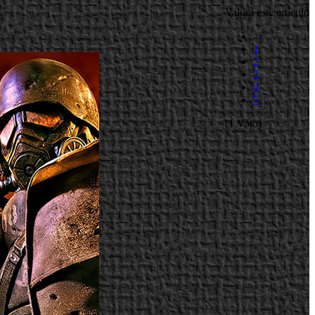
Valora este artículo
1
2
3
4
5
(1 Voto)