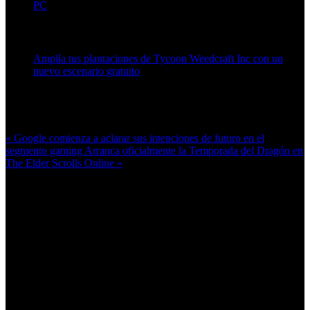
PC
Artículos relacionados (por etiqueta)
Amplía tus plantaciones de Tycoon Weedcraft Inc con un
nuevo escenario gratuito
Más en esta categoría:
« Google comienza a aclarar sus intenciones de futuro en el
segmento gaming
Arranca oficialmente la Temporada del Dragón en
The Elder Scrolls Online »