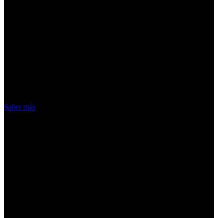
¡Atención! Las cookies nos permiten
ofrecer nuestros servicios. Al utilizar
nuestros servicios, aceptas el uso que
hacemos de las cookies
Acepto
Saber más