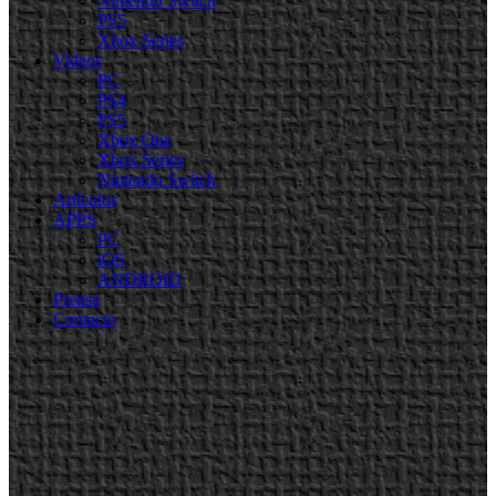
Nintendo Switch
PS5
Xbox Series
Videos
PC
PS4
PS5
Xbox One
Xbox Series
Nintendo Switch
Artículos
APPS
PC
iOS
ANDROID
Prensa
Contacto