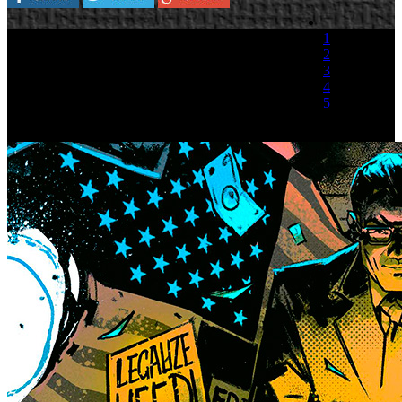
1
2
3
4
5
(1 Voto)