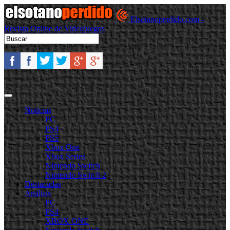
Elsotanoperdido.com -
Revista Online de Videojuegos
Noticias
PC
PS4
PS5
Xbox One
Xbox Series
Nintendo Switch
Nintendo Switch 2
Destacadas
Análisis
PC
PS4
XBOX ONE