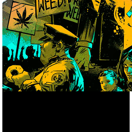
Vile Monarch y Devolver Digital han confirmado la fecha
Weedcraft Inc
de lanzamiento de ‘
’, una nueva cepa de
simulador de negocios con un potente componente
narrativo y enfoque realista con relación al turbio y volátil
mundo de la, siempre en evolución, industria del cannabis,