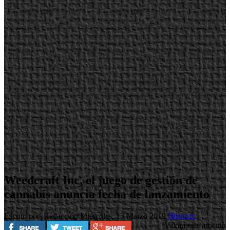
Weedcraft Inc, el juego de gestión de
cannabis anuncia fecha de lanzamiento
Escrito por Redacción
Miércoles, 13 Marzo 2019
Noticias
Valora este artículo