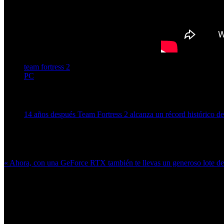
team fortress 2
PC
Artículos relacionados (por etiqueta)
14 años después Team Fortress 2 alcanza un récord histórico d
Más en esta categoría:
« Ahora, con una GeForce RTX también te llevas un generoso lote d