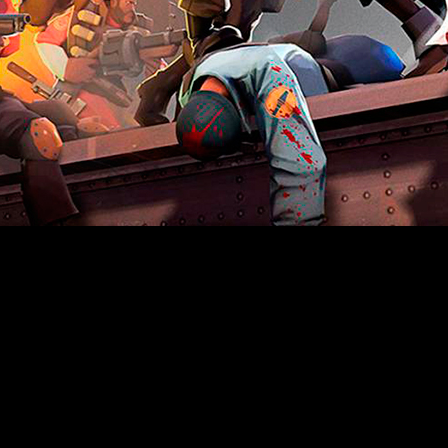
 2
’ han dado sus frutos, y como resultado, ya pueden disfruta
ón, que tuvo como objetivo solucionar algunos de los problem
novedades preparadas por Valve se encuentran varias soluciones 
 los operadores de servidores, que, desde ya, pueden expul
ticas completas en un servidor y desactivar por completo el 