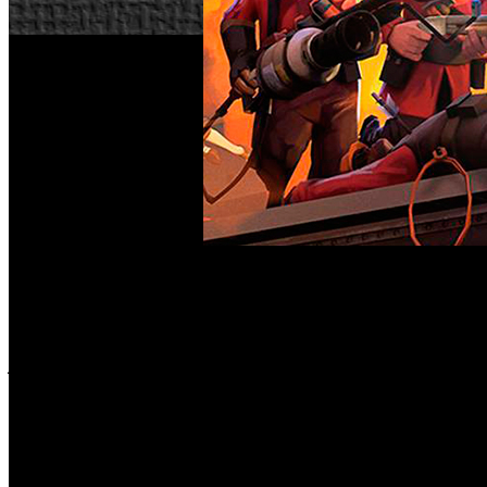
Team Fortress
De nuevo, las protestas de la comunidad de ‘
llega aproximadamente un mes después de la anterior revisi
bots, que son plaga en las partidas multijugador. Entre las 
juego. La compañía también introduce nuevos comandos para
los mínimos datos necesarios.
Los problemas decrecen
Estos paquetes de comandos también permiten obtener estadís