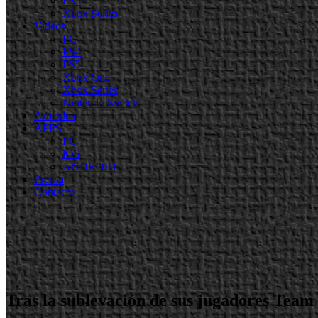
PS5
Xbox Series
Videos
PC
PS4
PS5
Xbox One
Xbox Series
Nintendo Switch
Artículos
APPS
PC
iOS
ANDROID
Prensa
Contacto
Tras la sublevación de sus jugadores Team 