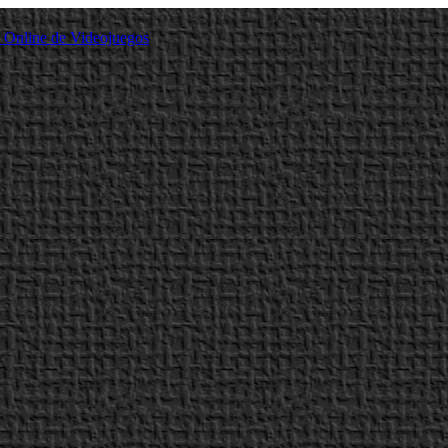
a Online de Videojuegos