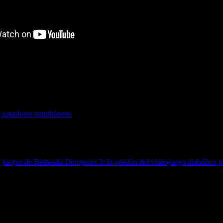
e jugadores simultáneos
e juegos de Bethesda
Dungeons 3: la versión del videojuego diabólico pa