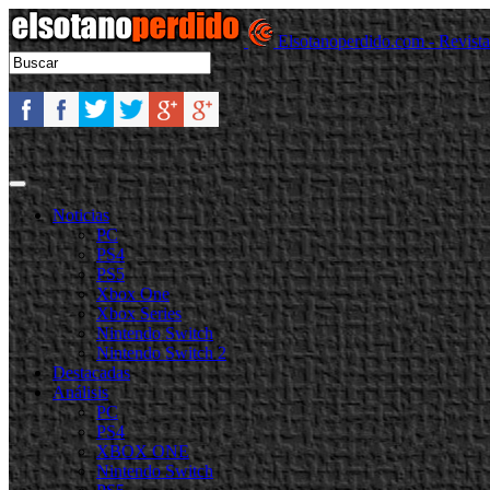
Elsotanoperdido.com - Revist
Noticias
PC
PS4
PS5
Xbox One
Xbox Series
Nintendo Switch
Nintendo Switch 2
Destacadas
Análisis
PC
PS4
XBOX ONE
Nintendo Switch