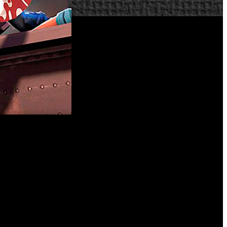
r de una nueva actualización oficial para el juego. El parche
as relacionados con los servidores y el corte de paso a los
destinadas a corregir errores y garantizar la estabilidad del
sar a los jugadores cuyas CPU tardan demasiado en procesar
daño por caída entre jugadores. El resto de las correcciones