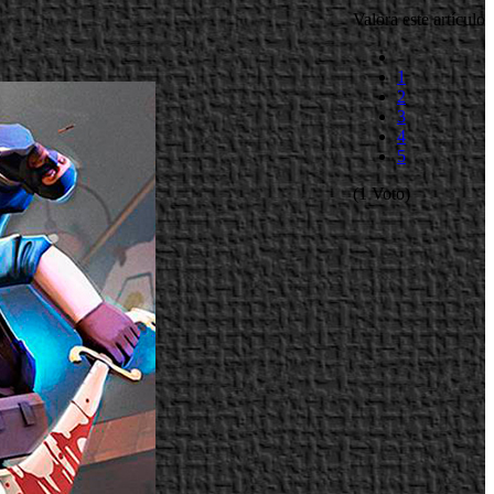
Valora este artículo
1
2
3
4
5
(1 Voto)