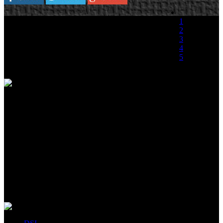
THQ se muestra convencida que Nintendo 3DS
1
frenará el alto índice de piratería que sufren las
2
plataformas portátiles en la actual generación de
3
consolas de mano, la cual ha derivado en la
4
eliminación de algunos planes de desarrollo por
5
parte de algunas compañías para estas
plataformas, que ven impotentes -como en el
(0 votos)
caso de
PSP-, que en proporción por cada copia original vendida se
descarga un numero escandaloso de copias ilegales del juego.
El vicepresidente de publicaciones a nivel mundial de la editora
norteamericana, Ian Curran, se ha mostrado convencido de las
intenciones de Nintendo para frenar de manera contundente estas
prácticas ilegales: "El problema con el mercado de Nintendo DS en
los últimos años, especialmente con DS Lite, es que fue totalmente
machacada por la piratería. DSi intentó combatirla un poco, pero
con Nintendo 3DS se ha avanzado un paso más allá" […] “Lo que
me excita aún más es que este sistema incorpora un dispositivo que
combate la piratería de verdad”.