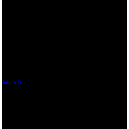
¡Atención! Las cookies nos permiten
ofrecer nuestros servicios. Al utilizar
nuestros servicios, aceptas el uso que
hacemos de las cookies
Acepto
Saber más