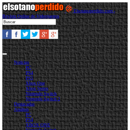
Elsotanoperdido.com -
Revista Online de Videojuegos
Noticias
PC
PS4
PS5
Xbox One
Xbox Series
Nintendo Switch
Nintendo Switch 2
Destacadas
Análisis
PC
PS4
XBOX ONE