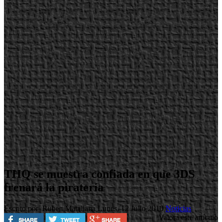
THQ se muestra confiada en que 3DS
frenará la piratería
Escrito por Ruben Matallana
Lunes, 12 Julio 2010
Noticias
Valora este artículo