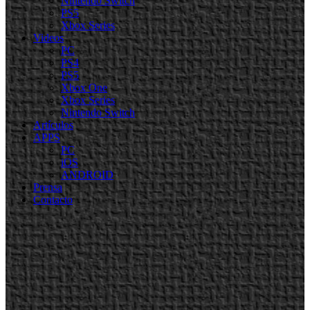
Nintendo Switch
PS5
Xbox Series
Videos
PC
PS4
PS5
Xbox One
Xbox Series
Nintendo Switch
Artículos
APPS
PC
iOS
ANDROID
Prensa
Contacto