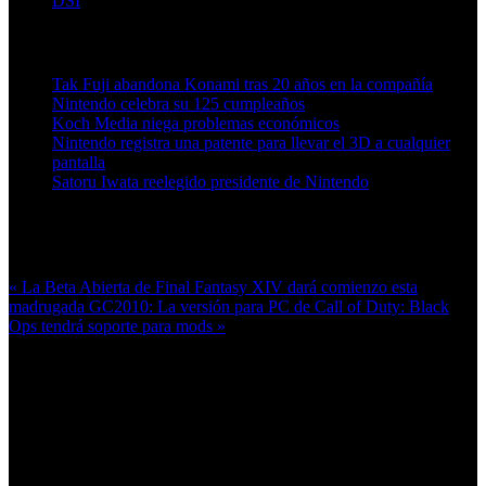
DSI
Artículos relacionados (por etiqueta)
Tak Fuji abandona Konami tras 20 años en la compañía
Nintendo celebra su 125 cumpleaños
Koch Media niega problemas económicos
Nintendo registra una patente para llevar el 3D a cualquier
pantalla
Satoru Iwata reelegido presidente de Nintendo
Más en esta categoría:
« La Beta Abierta de Final Fantasy XIV dará comienzo esta
madrugada
GC2010: La versión para PC de Call of Duty: Black
Ops tendrá soporte para mods »