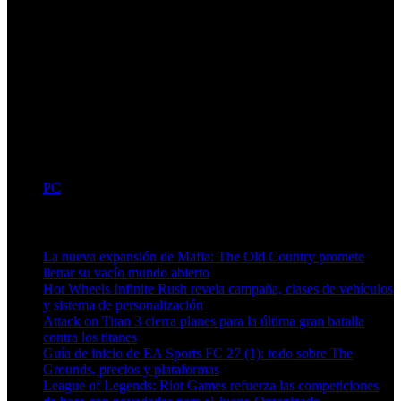
Compatible con DirectSound (DirectX 9.0c o superior)
Conexión a internet
Conexión de banda ancha permanente
Final Fantasy XIV será lanzado en todo el mundo el 30 de
septiembre de 2010 para PC tanto en edición normal como en la
edición coleccionista, mientras que el lanzamiento para PlayStation
3 se espera para principios de marzo de 2011.
PC
Artículos relacionados (por etiqueta)
La nueva expansión de Mafia: The Old Country promete
llenar su vacío mundo abierto
Hot Wheels Infinite Rush revela campaña, clases de vehículos
y sistema de personalización
Attack on Titan 3 cierra planes para la última gran batalla
contra los titanes
Guía de inicio de EA Sports FC 27 (1): todo sobre The
Grounds, precios y plataformas
League of Legends: Riot Games refuerza las competiciones