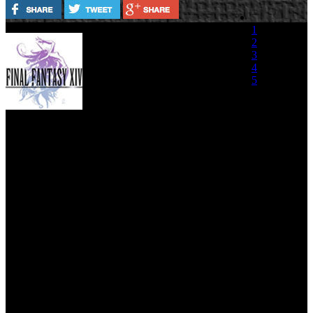
1
Square Enix ha confirmado
2
que en la
madrugada del 2
3
septiembre a las 03:00 AM
4
dará comienzo la Beta Abierta
5
de Final Fantasy XIV. Desde
ese momento, la adquisición
(0 votos)
del código de registro
requerido para acceder a la beta estará disponible en el sitio de
solicitud de la beta abierta de Final Fantasy XIV.
Final Fantasy XIV - TGS 2010