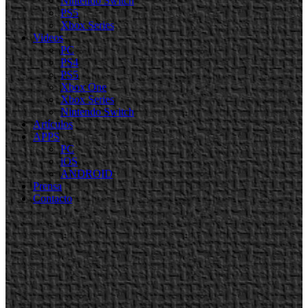
Nintendo Switch
PS5
Xbox Series
Videos
PC
PS4
PS5
Xbox One
Xbox Series
Nintendo Switch
Artículos
APPS
PC
iOS
ANDROID
Prensa
Contacto