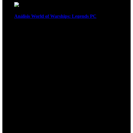
Análisis World of Warships: Legends PC
1
¡Atención! Las cookies nos permiten
ofrecer nuestros servicios. Al utilizar