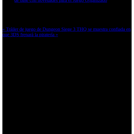
de base con novedades para el Juego Organizado
Más en esta categoría:
« Tráiler de juego de Dungeon Siege 3
THQ se muestra confiada en
que 3DS frenará la piratería »