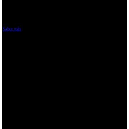
nuestros servicios, aceptas el uso que
hacemos de las cookies
Acepto
Saber más