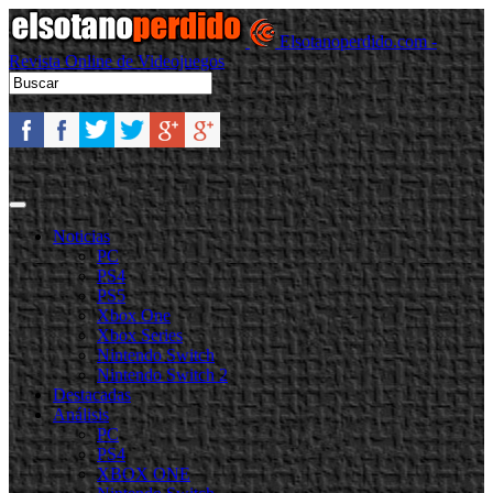
Elsotanoperdido.com -
Revista Online de Videojuegos
Noticias
PC
PS4
PS5
Xbox One
Xbox Series
Nintendo Switch
Nintendo Switch 2
Destacadas
Análisis
PC
PS4
XBOX ONE