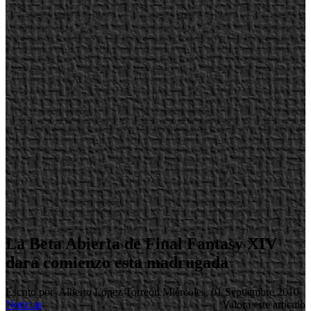
La Beta Abierta de Final Fantasy XIV
dará comienzo esta madrugada
Escrito por Alberto Lopez Torreón
Miércoles, 01 Septiembre 2010
Noticias
Valora este artículo