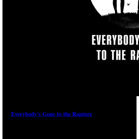
Tal y como estaba planeado PlayStation anuncia la llegada
‘
Everybody's Gone to the Rapture
’
de
, la nueva aventura
del estudio The Chinese Room disponible para PS4 a través
de PlayStation Store. En este título, el jugador se pondrá
en la piel del único superviviente de Yaughton, un pequeño