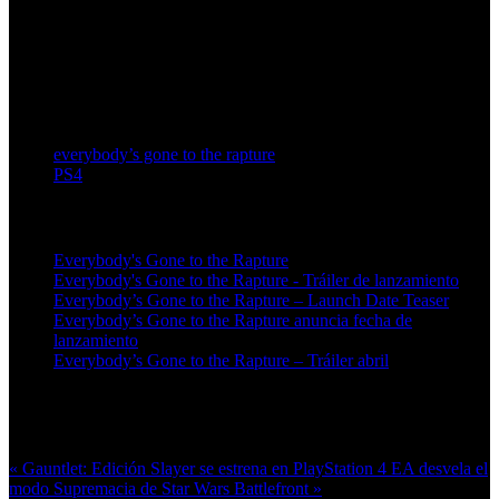
everybody’s gone to the rapture
PS4
Artículos relacionados (por etiqueta)
Everybody's Gone to the Rapture
Everybody's Gone to the Rapture - Tráiler de lanzamiento
Everybody’s Gone to the Rapture – Launch Date Teaser
Everybody’s Gone to the Rapture anuncia fecha de
lanzamiento
Everybody’s Gone to the Rapture – Tráiler abril
Más en esta categoría:
« Gauntlet: Edición Slayer se estrena en PlayStation 4
EA desvela el
modo Supremacia de Star Wars Battlefront »