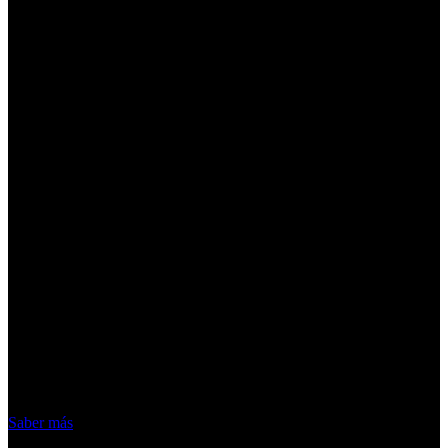
¡Atención! Las cookies nos permiten
ofrecer nuestros servicios. Al utilizar
nuestros servicios, aceptas el uso que
hacemos de las cookies
Acepto
Saber más