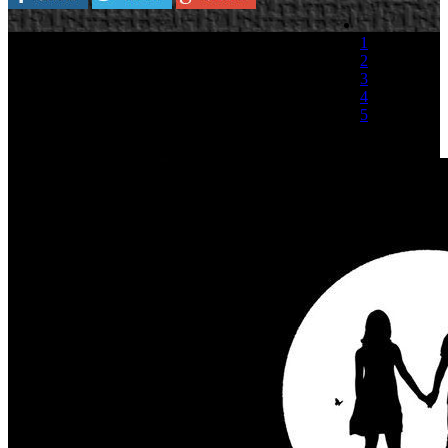
1
2
3
4
5
(1 Voto)