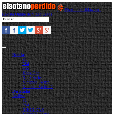
Elsotanoperdido.com -
Revista Online de Videojuegos
Noticias
PC
PS4
PS5
Xbox One
Xbox Series
Nintendo Switch
Nintendo Switch 2
Destacadas
Análisis
PC
PS4
XBOX ONE