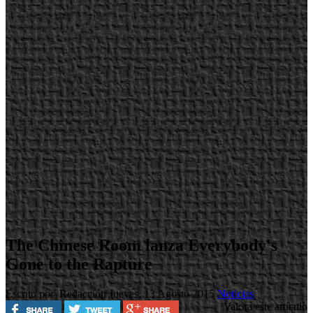
The Chinese Room lanza Everybody's
Gone to the Rapture
Escrito por Redacción
Jueves, 13 Agosto 2015
Noticias
Valora este artículo