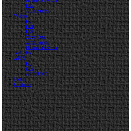
Nintendo Switch
PS5
Xbox Series
Videos
PC
PS4
PS5
Xbox One
Xbox Series
Nintendo Switch
Artículos
APPS
PC
iOS
ANDROID
Prensa
Contacto