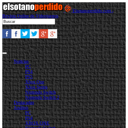
Elsotanoperdido.com -
Revista Online de Videojuegos
Noticias
PC
PS4
PS5
Xbox One
Xbox Series
Nintendo Switch
Nintendo Switch 2
Destacadas
Análisis
PC
PS4
XBOX ONE