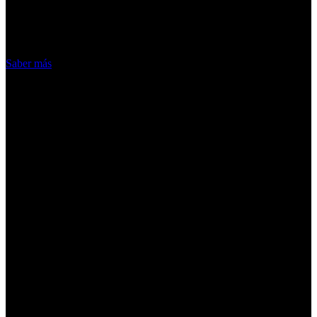
nuestros servicios, aceptas el uso que
hacemos de las cookies
Acepto
Saber más