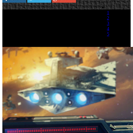
1
2
3
4
5
(1 Voto)