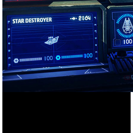
¡Atentos, pilotos! Electronic Arts, Motive y Lucasfilm han
anunciado durante el evento en directo de The Mando
Star Wars: Squadrons
Monday que ‘
’ recibirá una
actualización de contenido sorpresa, con objetos dentro del
The Mandalorian
videojuego inspirados en la serie ‘
’.