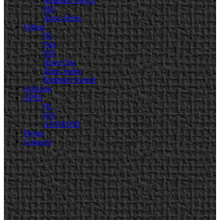
Nintendo Switch
PS5
Xbox Series
Videos
PC
PS4
PS5
Xbox One
Xbox Series
Nintendo Switch
Artículos
APPS
PC
iOS
ANDROID
Prensa
Contacto