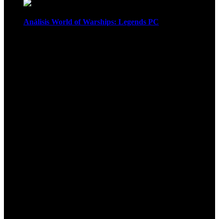
Análisis World of Warships: Legends PC
1
¡Atención! Las cookies nos permiten
ofrecer nuestros servicios. Al utilizar