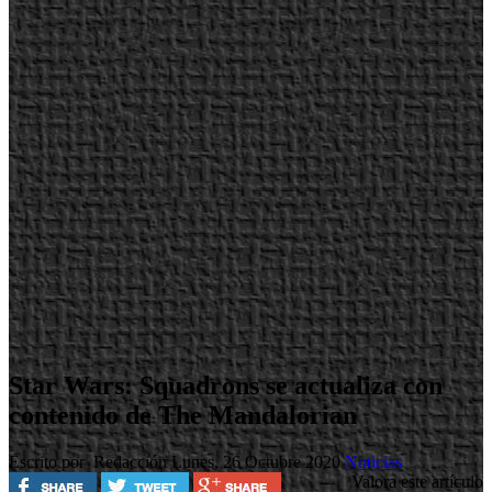
Star Wars: Squadrons se actualiza con
contenido de The Mandalorian
Escrito por Redacción
Lunes, 26 Octubre 2020
Noticias
Valora este artículo