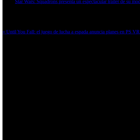
Star Wars: Squadrons presenta un espectacular tráiler de su mod
Más en esta categoría:
« Until You Fall: el juego de lucha a espada anuncia planes en PS V