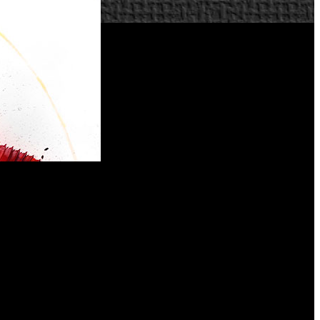
 Squadrons
’, que estará disponible a partir del 2 de octubre.
 darán lugar a ‘Squadrons’, presentando a uno de los pilotos
illero imperial de Var-Shaa. No obstante, para el líder del
 y está siendo perseguido por un Ala X renegado de la Nueva
s enfrentamientos durante la caída del Imperio Galáctico. No