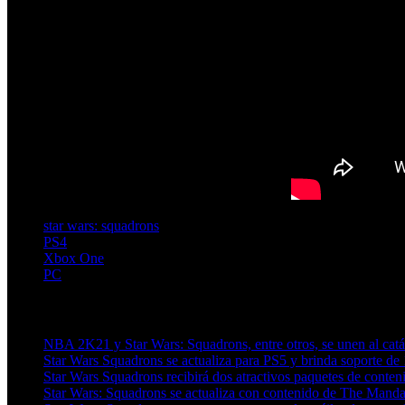
star wars: squadrons
PS4
Xbox One
PC
Artículos relacionados (por etiqueta)
NBA 2K21 y Star Wars: Squadrons, entre otros, se unen al ca
Star Wars Squadrons se actualiza para PS5 y brinda soporte de
Star Wars Squadrons recibirá dos atractivos paquetes de conteni
Star Wars: Squadrons se actualiza con contenido de The Manda