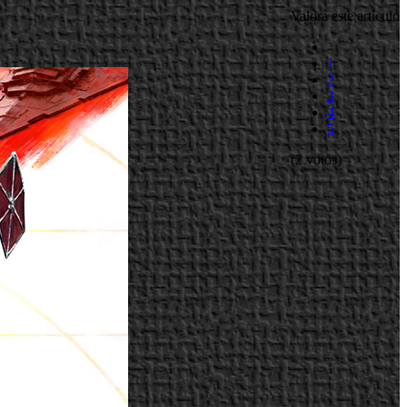
Valora este artículo
1
2
3
4
5
(2 votos)