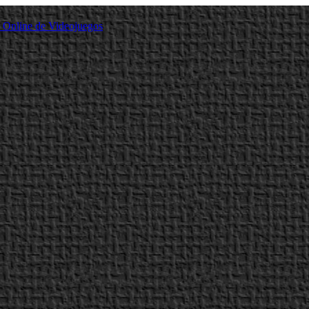
a Online de Videojuegos