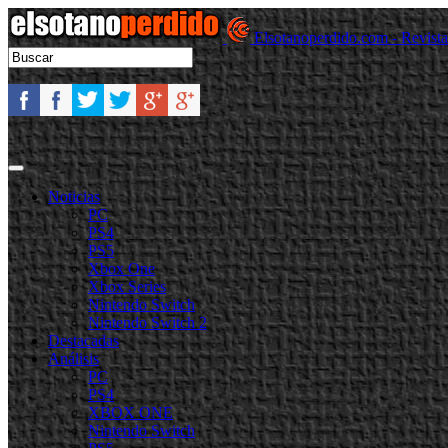
Elsotanoperdido.com - Revist
Noticias
PC
PS4
PS5
Xbox One
Xbox Series
Nintendo Switch
Nintendo Switch 2
Destacadas
Análisis
PC
PS4
XBOX ONE
Nintendo Switch