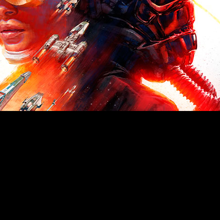
Star Wars:
a hacer más amena la espera del lanzamiento de ‘
rolla justo antes de que tengan lugar los acontecimientos que
 videojuego.
tiran tras el ataque sorpresa de la Nueva República en el ast
inar. Varko es el último piloto de TIE en el campo de batalla
e la película ‘Star Wars: El Retorno del Jedi’, y muestra lo