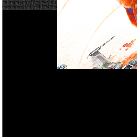
Motive Studios ha lanzado un nuevo corto de animación par
En colaboración con Lucasfilm e ILM, "Persecución" se desar
con el que los jugadores combatirán en el modo historia del
En esta historia alternativa, las fuerzas imperiales se re
Escuadrón Titán, Varko Grey, la batalla está lejos de term
República.
El argumento del juego tiene lugar después de los eventos d