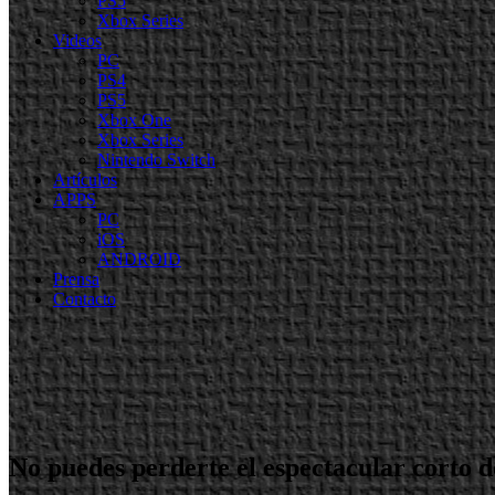
PS5
Xbox Series
Videos
PC
PS4
PS5
Xbox One
Xbox Series
Nintendo Switch
Artículos
APPS
PC
iOS
ANDROID
Prensa
Contacto
No puedes perderte el espectacular corto 