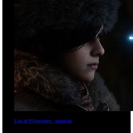
Lies of P Overture - Anuncio