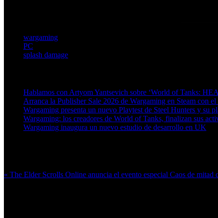
wargaming
PC
splash damage
Artículos relacionados (por etiqueta)
Hablamos con Artyom Yantsevich sobre ‘World of Tanks: HEAT
Arranca la Publisher Sale 2026 de Wargaming en Steam con el 
Wargaming presenta un nuevo Playtest de Steel Hunters y su p
Wargaming: los creadores de World of Tanks, finalizan sus acti
Wargaming inaugura un nuevo estudio de desarrollo en UK
Más en esta categoría:
« The Elder Scrolls Online anuncia el evento especial Caos de mitad 