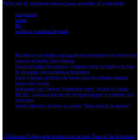
Pulsa en el siguiente enlace para acceder al contenido
wargaming
steam
PC
world of warships: legends
Artículos relacionados (por etiqueta)
Marathon casi triplica sus jugadores simultáneos en Steam tras
estrenar el modo Abrecámaras
Steam actualiza los regalos, compras como invitado y la lista
de deseados con numerosas funciones
Estos 4 juegos gratuitos de Steam quieren robarte muchas
horas este verano
Hablamos con Artyom Yantsevich sobre ‘World of Tanks:
HEAT’, la nueva apuesta de Wargaming por el combate con
vehículos
Steam Machine ya tiene su propia "línea roja de la muerte"
Más en esta categoría:
« Hidemaro Fujibayashi revela cómo se creó Tears of the Kingdom