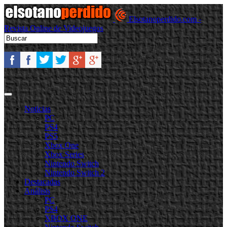
Elsotanoperdido.com -
Revista Online de Videojuegos
Noticias
PC
PS4
PS5
Xbox One
Xbox Series
Nintendo Switch
Nintendo Switch 2
Destacadas
Análisis
PC
PS4
XBOX ONE