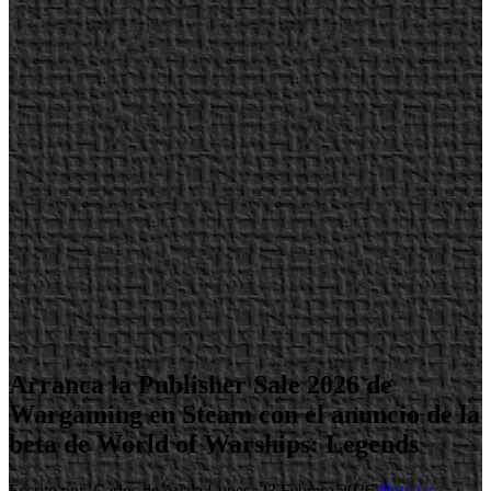
Arranca la Publisher Sale 2026 de
Wargaming en Steam con el anuncio de la
beta de World of Warships: Legends
Escrito por Carlos de Ayala
Lunes, 23 Febrero 2026
Noticias