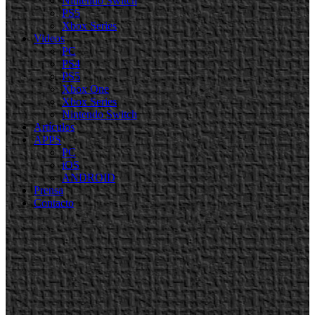
Nintendo Switch
PS5
Xbox Series
Videos
PC
PS4
PS5
Xbox One
Xbox Series
Nintendo Switch
Artículos
APPS
PC
iOS
ANDROID
Prensa
Contacto