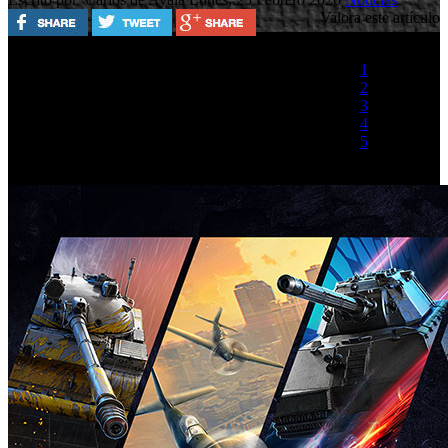
Valora este artículo
1
2
3
4
5
(1 Voto)