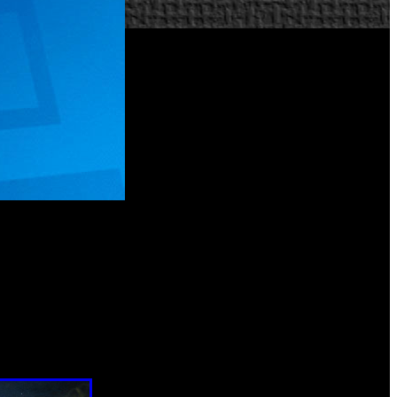
usuarios de PlayStation 4 que no son miembros activos de la
asta la misma hora del lunes 20 de noviembre. De esta forma,
disfrutar del multijugador online de títulos recientemente
 registro previo, pero las ventajas adicionales del servicio