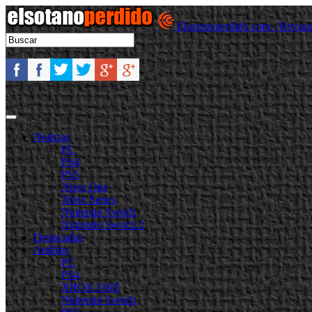
Elsotanoperdido.com - Revist
Noticias
PC
PS4
PS5
Xbox One
Xbox Series
Nintendo Switch
Nintendo Switch 2
Destacadas
Análisis
PC
PS4
XBOX ONE
Nintendo Switch