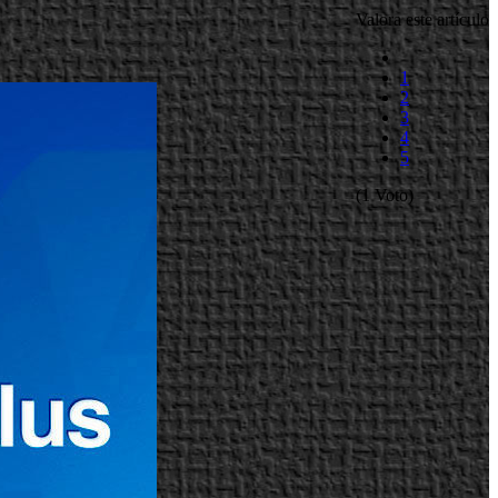
Valora este artículo
1
2
3
4
5
(1 Voto)