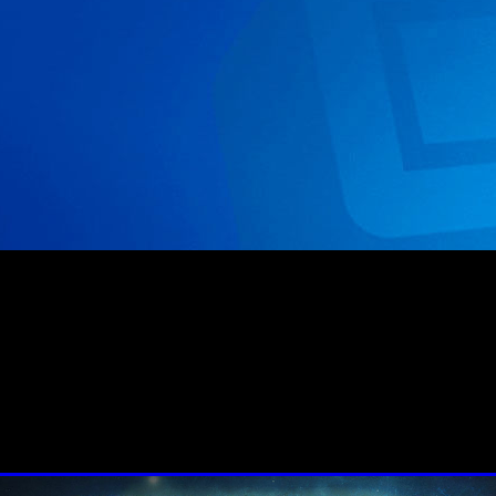
PlayStation Plus
n abierto de
, que permitirá que todos los 
co días al multijugador sin coste adicional.
ñola) del próximo miércoles 15 de noviembre y se prolongará h
ara poder sacar el máximo partido a sus juegos favoritos y 
er usuario y no será necesario realizar ninguna inscripción o
xclusivos, requerirán de una suscripción activa.