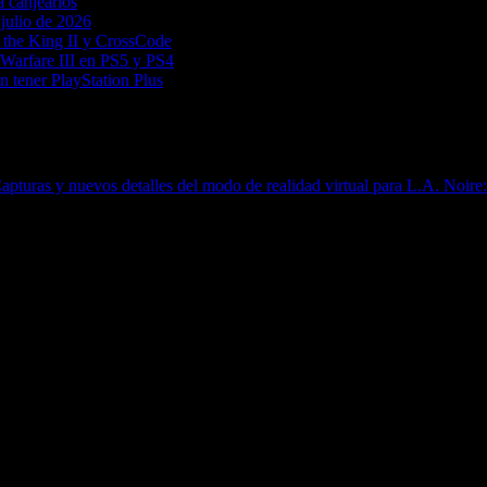
a canjearlos
 julio de 2026
r the King II y CrossCode
n Warfare III en PS5 y PS4
n tener PlayStation Plus
apturas y nuevos detalles del modo de realidad virtual para L.A. Noir