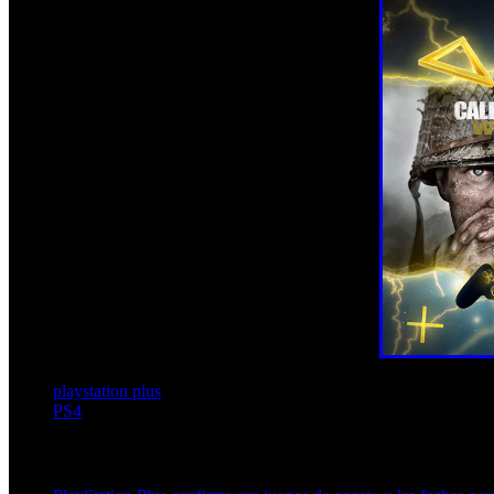
playstation plus
PS4
Artículos relacionados (por etiqueta)