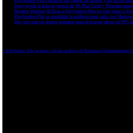
PlayStation Plus confirma sus juegos de agosto y las fechas par
Sony revela la lista de juegos de PS Plus Extra y Premium para
Modern Warfare III llega a PlayStation Plus en julio junto a Fo
PlayStation Plus se guardaba la artillería para julio con Moder
Hay tres nuevas demos gratuitas para descargar ahora en PS5 si
Más en esta categoría:
« Electronic Arts se hace con los activos de Respawn Entertainment
C