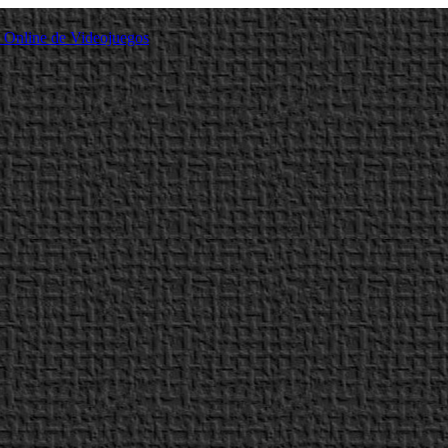
a Online de Videojuegos