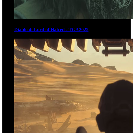
Diablo 4: Lord of Hatred - TGA2025