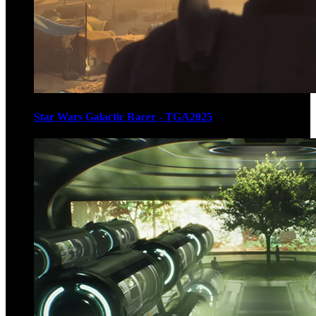
Star Wars Galactic Racer - TGA2025