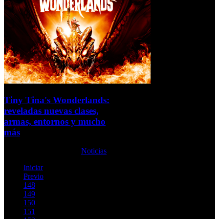
Tiny Tina's Wonderlands:
reveladas nuevas clases,
armas, entornos y mucho
más
Lunes, 25 Octubre 2021
Noticias
Iniciar
Previo
148
149
150
151