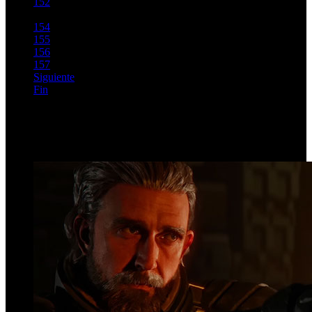
152
153
154
155
156
157
Siguiente
Fin
Página 153 de 203
Top Videos