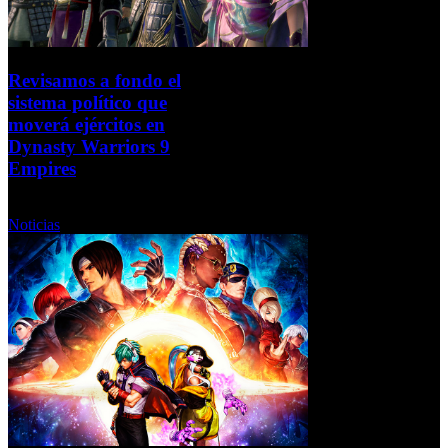
Revisamos a fondo el
sistema político que
moverá ejércitos en
Dynasty Warriors 9
Empires
Martes, 02 Noviembre 2021
Noticias