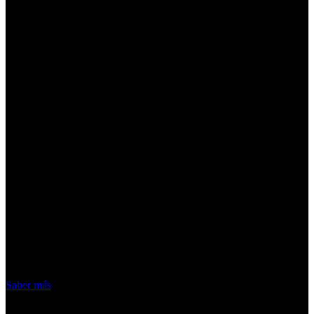
¡Atención! Las cookies nos permiten
ofrecer nuestros servicios. Al utilizar
nuestros servicios, aceptas el uso que
hacemos de las cookies
Acepto
Saber más