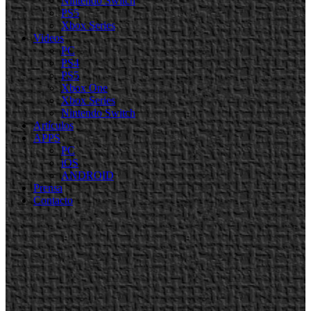
Nintendo Switch
PS5
Xbox Series
Videos
PC
PS4
PS5
Xbox One
Xbox Series
Nintendo Switch
Artículos
APPS
PC
iOS
ANDROID
Prensa
Contacto