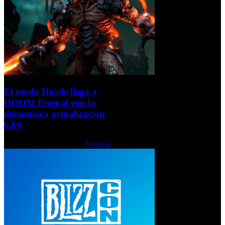
El modo Horde llega a
DOOM Eternal con la
demoníaca actualización
6.66
Jueves, 28 Octubre 2021
Noticias