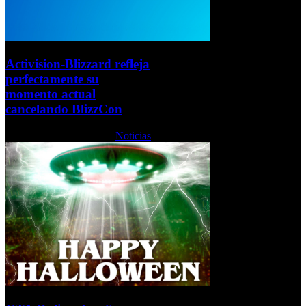
Activision-Blizzard refleja
perfectamente su
momento actual
cancelando BlizzCon
Jueves, 28 Octubre 2021
Noticias