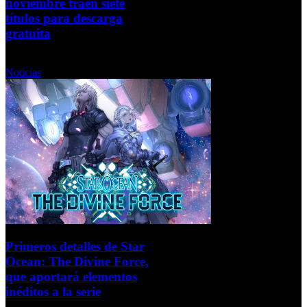
noviembre traen siete
títulos para descarga
gratuita
Martes, 02 Noviembre 2021
Noticias
Primeros detalles de Star
Ocean: The Divine Force,
que aportará elementos
inéditos a la serie