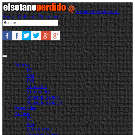
Elsotanoperdido.com -
Revista Online de Videojuegos
Noticias
PC
PS4
PS5
Xbox One
Xbox Series
Nintendo Switch
Nintendo Switch 2
Destacadas
Análisis
PC
PS4
XBOX ONE