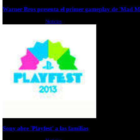
Warner Bros presenta el primer gameplay de 'Mad M
Lunes, 15 Julio 2013
Noticias
Sony abre 'Playfest' a las familias