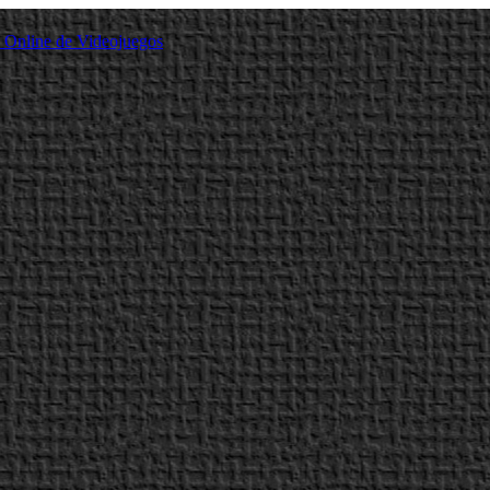
a Online de Videojuegos