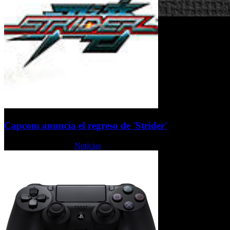
Capcom anuncia el regreso de 'Strider'
Lunes, 22 Julio 2013
Noticias