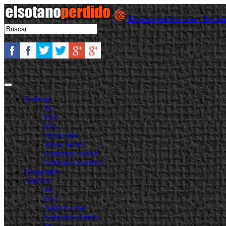
Elsotanoperdido.com - Revist
Noticias
PC
PS4
PS5
Xbox One
Xbox Series
Nintendo Switch
Nintendo Switch 2
Destacadas
Análisis
PC
PS4
XBOX ONE
Nintendo Switch