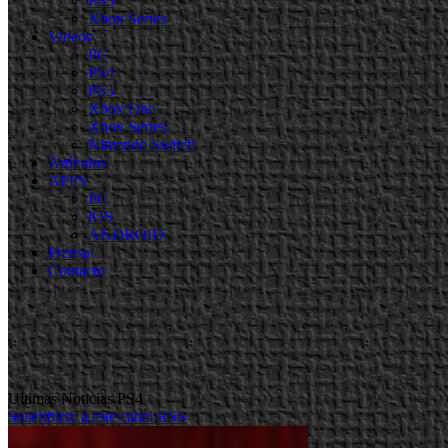
PS5
Xbox Series
Videos
PC
PS4
PS5
Xbox One
Xbox Series
Nintendo Switch
Artículos
APPS
PC
iOS
ANDROID
Prensa
Contacto
Ultimas Noticias PS4
Suscribirse a este canal RSS