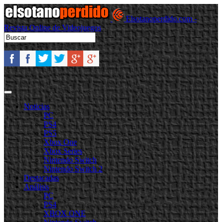
Elsotanoperdido.com -
Revista Online de Videojuegos
Noticias
PC
PS4
PS5
Xbox One
Xbox Series
Nintendo Switch
Nintendo Switch 2
Destacadas
Análisis
PC
PS4
XBOX ONE