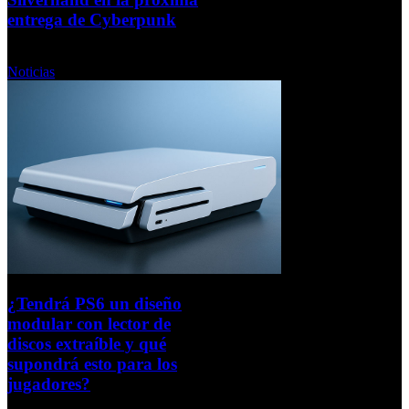
entrega de Cyberpunk
Miércoles, 10 Septiembre 2025
Noticias
¿Tendrá PS6 un diseño
modular con lector de
discos extraíble y qué
supondrá esto para los
jugadores?