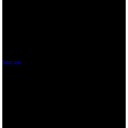
¡Atención! Las cookies nos permiten
ofrecer nuestros servicios. Al utilizar
nuestros servicios, aceptas el uso que
hacemos de las cookies
Acepto
Saber más