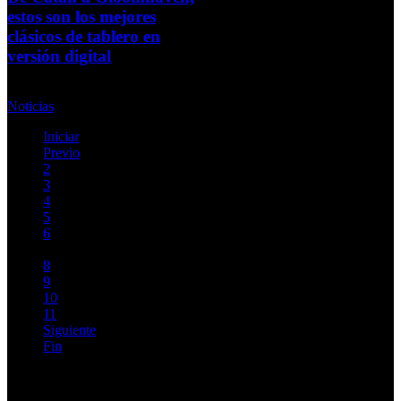
estos son los mejores
clásicos de tablero en
versión digital
Miércoles, 03 Septiembre 2025
Noticias
Iniciar
Previo
2
3
4
5
6
7
8
9
10
11
Siguiente
Fin
Página 7 de 725