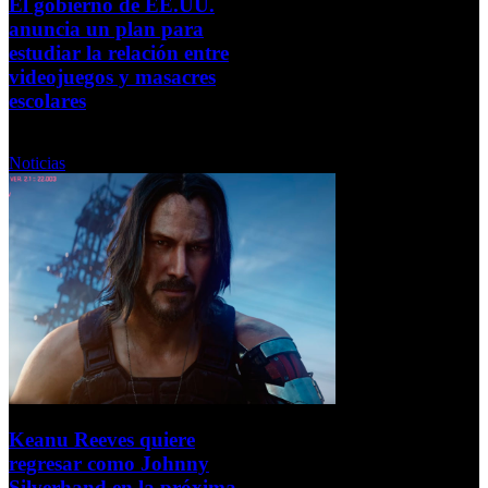
El gobierno de EE.UU.
anuncia un plan para
estudiar la relación entre
videojuegos y masacres
escolares
Jueves, 11 Septiembre 2025
Noticias
Keanu Reeves quiere
regresar como Johnny
Silverhand en la próxima