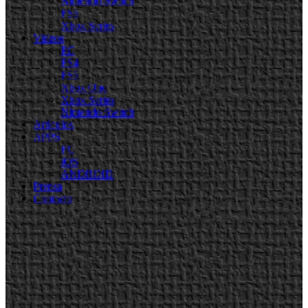
Nintendo Switch
PS5
Xbox Series
Videos
PC
PS4
PS5
Xbox One
Xbox Series
Nintendo Switch
Artículos
APPS
PC
iOS
ANDROID
Prensa
Contacto