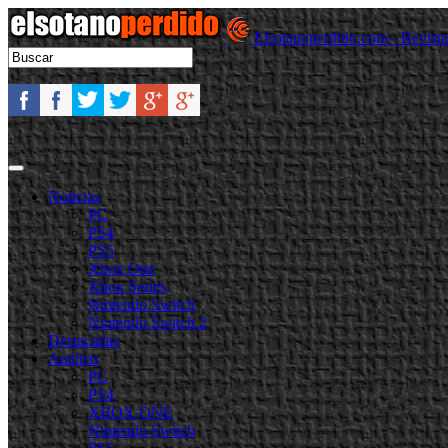
Elsotanoperdido.com - Revist
Noticias
PC
PS4
PS5
Xbox One
Xbox Series
Nintendo Switch
Nintendo Switch 2
Destacadas
Análisis
PC
PS4
XBOX ONE
Nintendo Switch