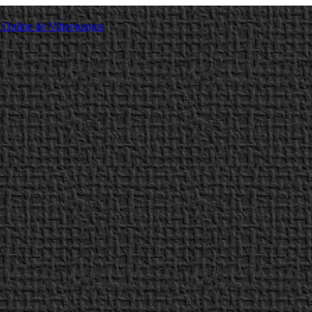
a Online de Videojuegos