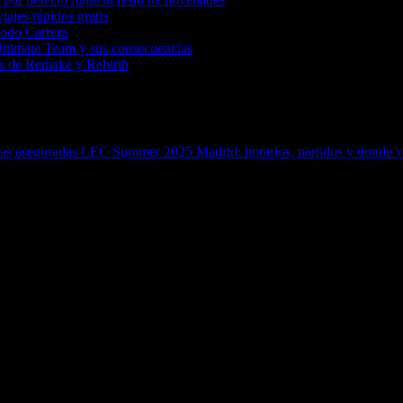
iajes rápidos gratis
Modo Carrera
Ultimate Team y sus consecuencias
tas de Remake y Rebirth
das aseguradas
LEC Summer 2025 Madrid: horarios, partidos y donde ver 