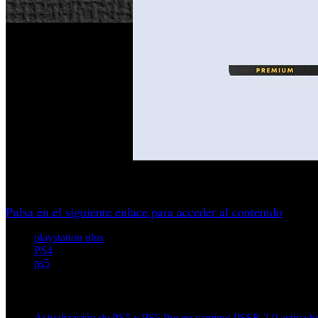
Trío confirmado con canje desde el 7 de octubre. Los esencial
Pulsa en el siguiente enlace para acceder al contenido
playstation plus
PS4
ps5
Artículos relacionados (por etiqueta)
Actualización de PS5 y PS5 Pro en camino: PSSR 2.0 activado 