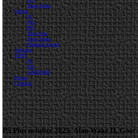
PS5
Xbox Series
Videos
PC
PS4
PS5
Xbox One
Xbox Series
Nintendo Switch
Artículos
APPS
PC
iOS
ANDROID
Prensa
Contacto
PS Plus octubre 2025: Alan Wake II, Goat 