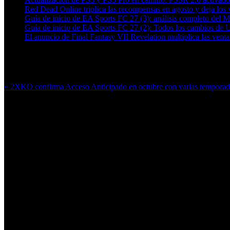
Red Dead Online triplica las recompensas en agosto y deja los v
Guía de inicio de EA Sports FC 27 (3): análisis completo del 
Guía de inicio de EA Sports FC 27 (2): Todos los cambios de 
El anuncio de Final Fantasy VII Revelation multiplica las ven
Más en esta categoría:
« 2XKO confirma Acceso Anticipado en octubre con varias tempora