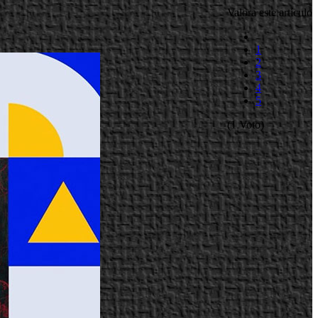
Valora este artículo
1
2
3
4
5
(1 Voto)