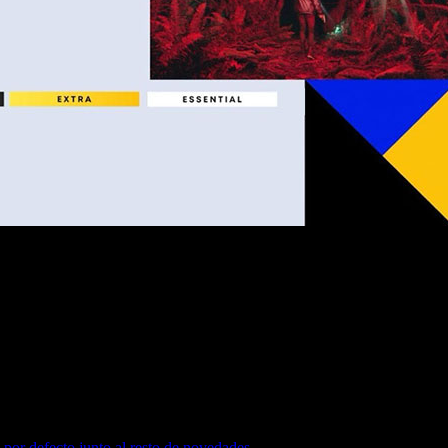
es de septiembre se retiran al activarse el nuevo lote.
por defecto junto al resto de novedades