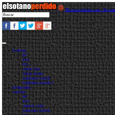
Elsotanoperdido.com - Revist
Noticias
PC
PS4
PS5
Xbox One
Xbox Series
Nintendo Switch
Nintendo Switch 2
Destacadas
Análisis
PC
PS4
XBOX ONE
Nintendo Switch