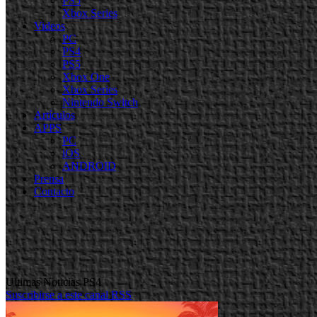
PS5
Xbox Series
Videos
PC
PS4
PS5
Xbox One
Xbox Series
Nintendo Switch
Artículos
APPS
PC
iOS
ANDROID
Prensa
Contacto
Ultimas Noticias PS4
Suscribirse a este canal RSS