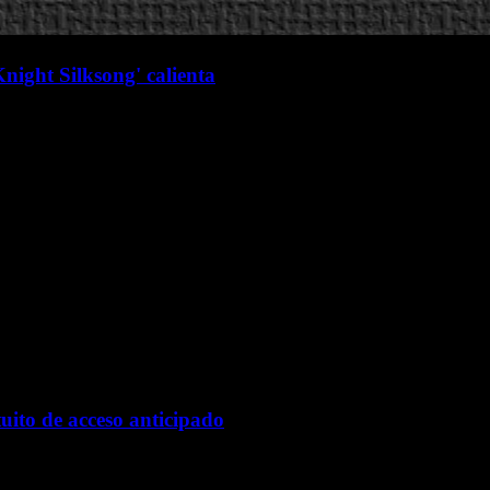
night Silksong' calienta
tuito de acceso anticipado