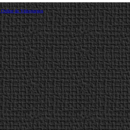
a Online de Videojuegos