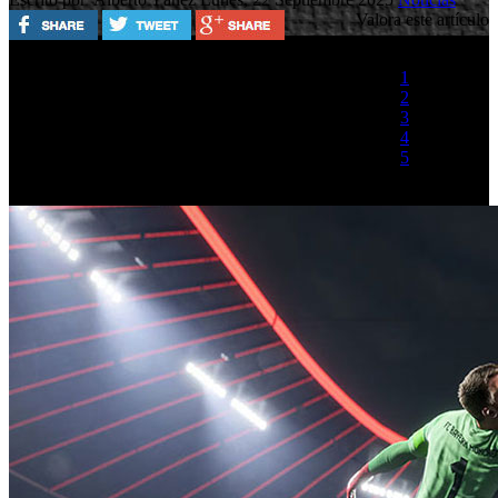
Valora este artículo
1
2
3
4
5
(1 Voto)