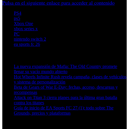
Pulsa en el siguiente enlace para acceder al contenido
PS4
ps5
Xbox One
xbox series x
PC
nintendo switch 2
ea sports fc 26
Artículos relacionados (por etiqueta)
La nueva expansión de Mafia: The Old Country promete
llenar su vacío mundo abierto
Hot Wheels Infinite Rush revela campaña, clases de vehículos
y sistema de personalización
Beta de Gears of War E-Day: fechas, acceso, descargas y
recompensas
Attack on Titan 3 cierra planes para la última gran batalla
contra los titanes
Guía de inicio de EA Sports FC 27 (1): todo sobre The
Grounds, precios y plataformas