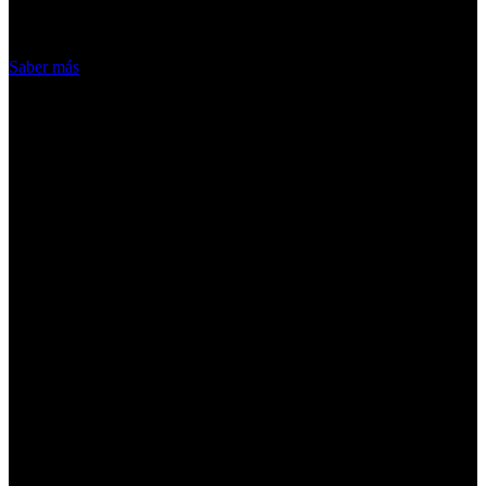
hacemos de las cookies
Acepto
Saber más