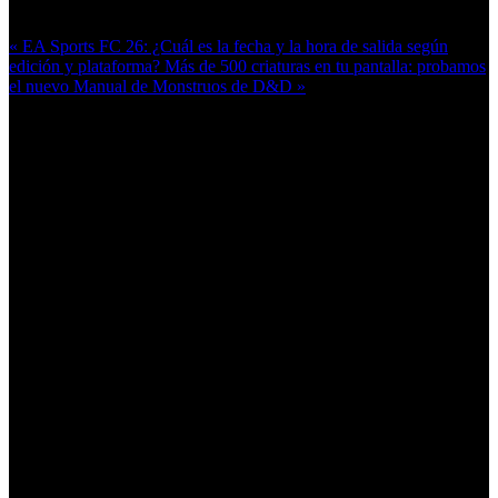
Más en esta categoría:
« EA Sports FC 26: ¿Cuál es la fecha y la hora de salida según
edición y plataforma?
Más de 500 criaturas en tu pantalla: probamos
el nuevo Manual de Monstruos de D&D »