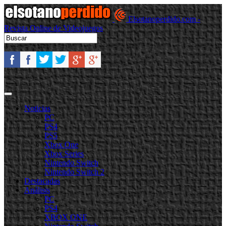
Elsotanoperdido.com -
Revista Online de Videojuegos
Noticias
PC
PS4
PS5
Xbox One
Xbox Series
Nintendo Switch
Nintendo Switch 2
Destacadas
Análisis
PC
PS4
XBOX ONE