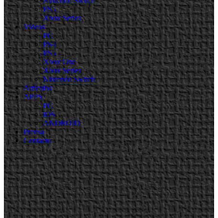
Nintendo Switch
PS5
Xbox Series
Videos
PC
PS4
PS5
Xbox One
Xbox Series
Nintendo Switch
Artículos
APPS
PC
iOS
ANDROID
Prensa
Contacto