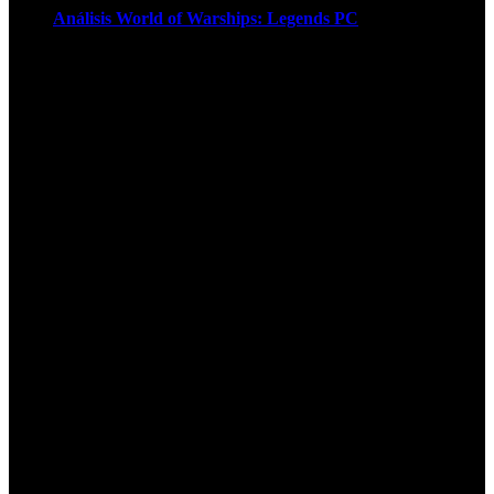
Análisis World of Warships: Legends PC
1
¡Atención! Las cookies nos permiten
ofrecer nuestros servicios. Al utilizar
nuestros servicios, aceptas el uso que