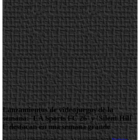
Lanzamientos de videojuegos de la
semana: 'EA Sports FC 26' y 'Silent Hill
f' destacan en una semana grande
Escrito por Alberto Yánez
Lunes, 22 Septiembre 2025
Noticias