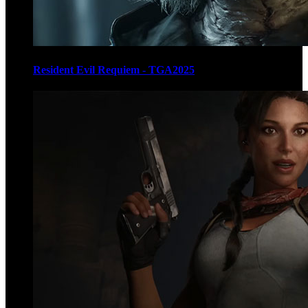
Resident Evil Requiem - TGA2025