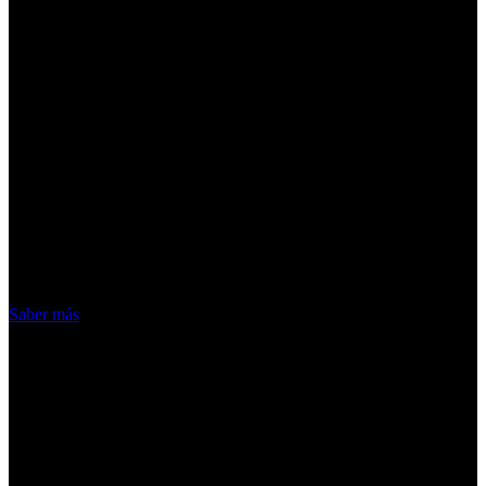
¡Atención! Las cookies nos permiten
ofrecer nuestros servicios. Al utilizar
nuestros servicios, aceptas el uso que
hacemos de las cookies
Acepto
Saber más