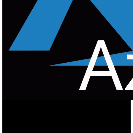
SEGA y Microsoft han anunciado los términos de una
asociación estratégica que representa la puesta en
funcionamiento del proyecto “Super Game”, una ambiciosa
iniciativa de la distribuidora japonesa de videojuegos que