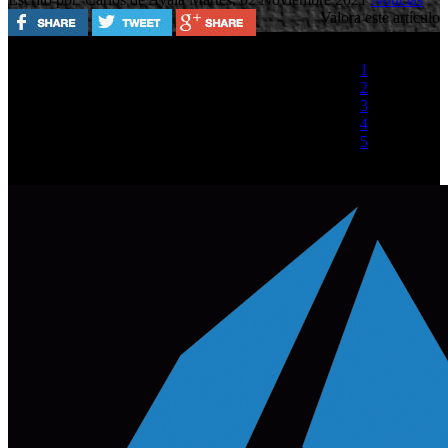
Valora este artículo
1
2
3
4
5
(1 Voto)