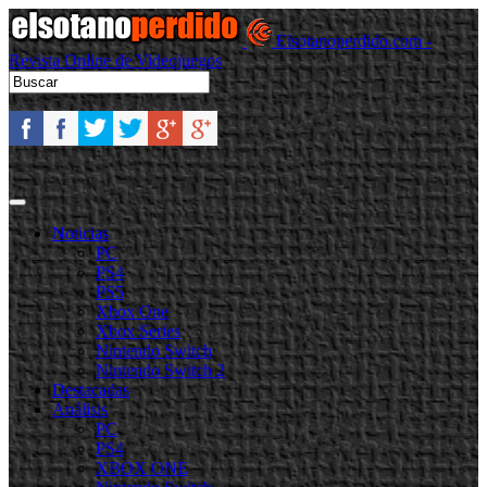
Elsotanoperdido.com -
Revista Online de Videojuegos
Noticias
PC
PS4
PS5
Xbox One
Xbox Series
Nintendo Switch
Nintendo Switch 2
Destacadas
Análisis
PC
PS4
XBOX ONE