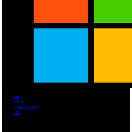
sega
azure
xbox series x
PC
Artículos relacionados (por etiqueta)