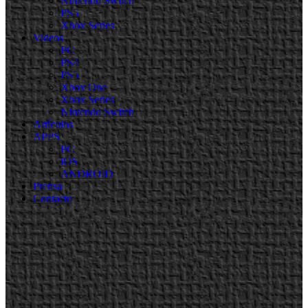
Nintendo Switch
PS5
Xbox Series
Videos
PC
PS4
PS5
Xbox One
Xbox Series
Nintendo Switch
Artículos
APPS
PC
iOS
ANDROID
Prensa
Contacto