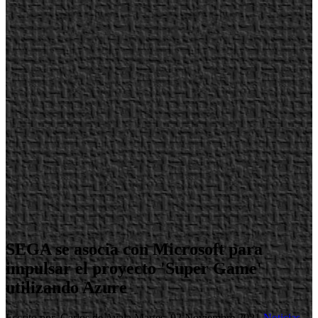
SEGA se asocia con Microsoft para
impulsar el proyecto 'Super Game'
utilizando Azure
Escrito por Carlos de Ayala
Martes, 02 Noviembre 2021
Noticias