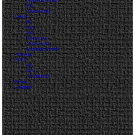
Nintendo Switch
PS5
Xbox Series
Videos
PC
PS4
PS5
Xbox One
Xbox Series
Nintendo Switch
Artículos
APPS
PC
iOS
ANDROID
Prensa
Contacto