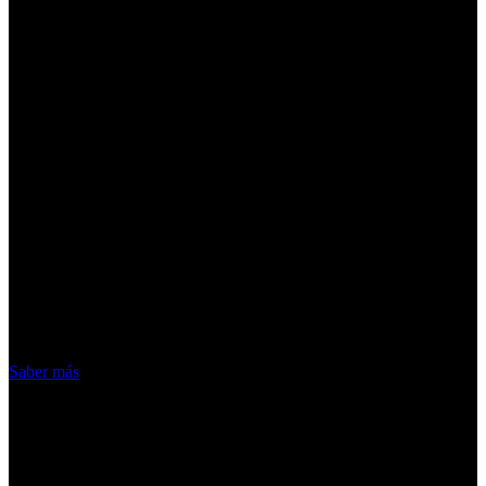
¡Atención! Las cookies nos permiten
ofrecer nuestros servicios. Al utilizar
nuestros servicios, aceptas el uso que
hacemos de las cookies
Acepto
Saber más