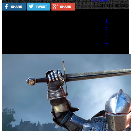
Valora este artículo
1
2
3
4
5
(2 votos)