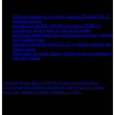
Artículos relacionados (por etiqueta)
Oblivion desembarca en Switch 2 mientras Madden NFL 27
estrena temporada
Actualización de PS5 y PS5 Pro en camino: PSSR 2.0
activado por defecto junto al resto de novedades
Red Dead Online triplica las recompensas en agosto y deja los
viajes rápidos gratis
Guía de inicio de EA Sports FC 27 (3): análisis completo del
Modo Carrera
Xbox quiere su propio platino y trabaja en una recompensa al
estilo PlayStation
Más en esta categoría:
« El modo Horde llega a DOOM Eternal con la demoníaca
actualización 6.66
Primeros detalles de Star Ocean: The Divine
Force, que aportará elementos inéditos a la serie »