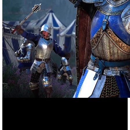
Desde las cocinas del desarrollador Torn Banner Studios se
Fight Knight
ha comenzado a distribuir ‘
’, que es el
nombre de la última actualización gratuita de su
Chivalry 2
multijugador ‘
’. El paquete llega repleto de