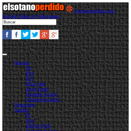
Elsotanoperdido.com -
Revista Online de Videojuegos
Noticias
PC
PS4
PS5
Xbox One
Xbox Series
Nintendo Switch
Nintendo Switch 2
Destacadas
Análisis
PC
PS4
XBOX ONE