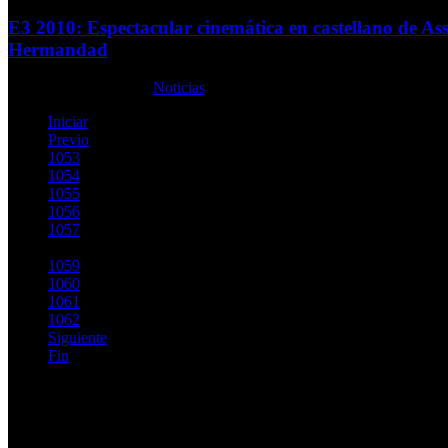
E3 2010: Espectacular cinemática en castellano de Ass
Hermandad
Martes, 15 Junio 2010
Noticias
Iniciar
Previo
1053
1054
1055
1056
1057
1058
1059
1060
1061
1062
Siguiente
Fin
Página 1058 de 1146
Top Videos