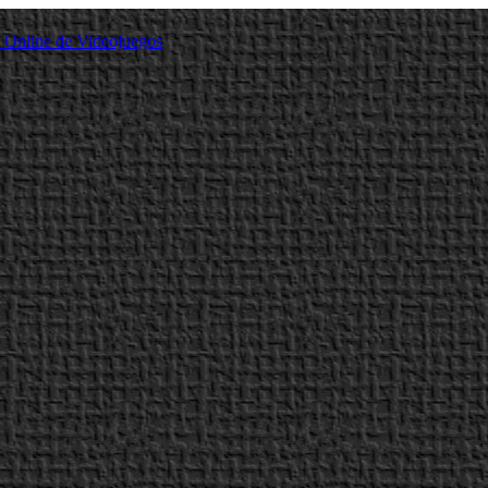
a Online de Videojuegos