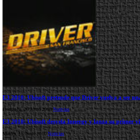
E3 2010: Ubisoft pretende que Driver vuelva a ser un
Domingo, 20 Junio 2010
Noticias
E3 2010: Ubisoft desvela Innergy y lanza su primer v
Martes, 15 Junio 2010
Noticias