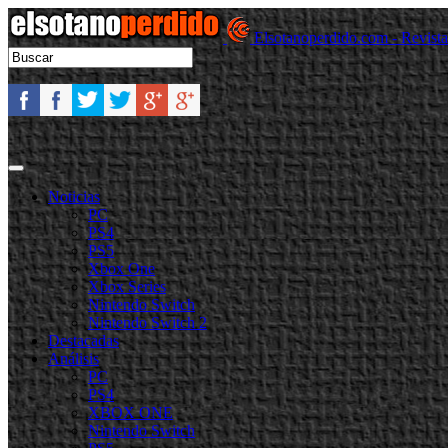
Elsotanoperdido.com - Revist
Noticias
PC
PS4
PS5
Xbox One
Xbox Series
Nintendo Switch
Nintendo Switch 2
Destacadas
Análisis
PC
PS4
XBOX ONE
Nintendo Switch