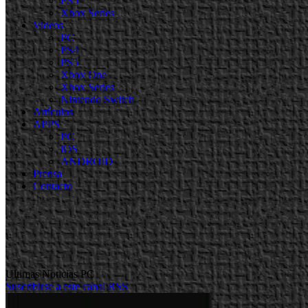
PS5
Xbox Series
Videos
PC
PS4
PS5
Xbox One
Xbox Series
Nintendo Switch
Artículos
APPS
PC
iOS
ANDROID
Prensa
Contacto
Ultimas Noticias PC
Suscribirse a este canal RSS