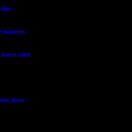
video
e imágenes
 nuevo video
Clone Wars