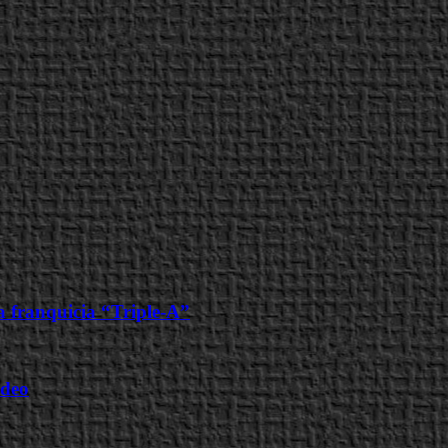
a franquicia “Triple-A”
ideo