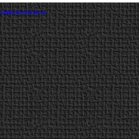
a Online de Videojuegos