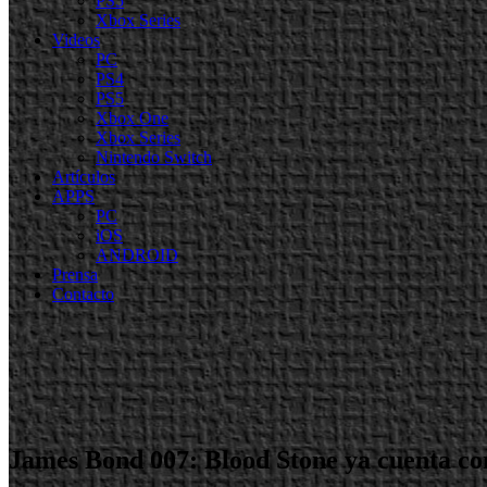
PS5
Xbox Series
Videos
PC
PS4
PS5
Xbox One
Xbox Series
Nintendo Switch
Artículos
APPS
PC
iOS
ANDROID
Prensa
Contacto
James Bond 007: Blood Stone ya cuenta co