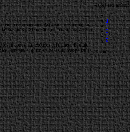
Valora este artículo
1
 para 5 de noviembre, Activision nos remite un
2
C PlayStation 3 y Xbox 360, además de una versión
3
4
5
los rincones más exóticos del planeta. El título
e Feirstein, el guionista de las últimas películas
(0 votos)