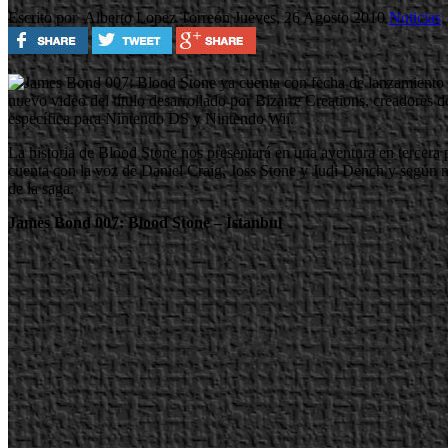
Escrito por Alberto Lopez Torreón
Jueves, 26 Agosto 2010
Noticias
nuevo video del título desarrollado por Bizarre Creations, creadores
específica para Nintendo DS y Nintendo Wii.
La historia de Blood Stone nos presentará en una aventura en tercera p
cuenta con la voz de Daniel Craig, Joss Stone y Judi Dench y según nos
de la saga.
James Bond 007: Blood Stone – Istanbul