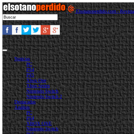
Elsotanoperdido.com - Revist
Noticias
PC
PS4
PS5
Xbox One
Xbox Series
Nintendo Switch
Nintendo Switch 2
Destacadas
Análisis
PC
PS4
XBOX ONE
Nintendo Switch