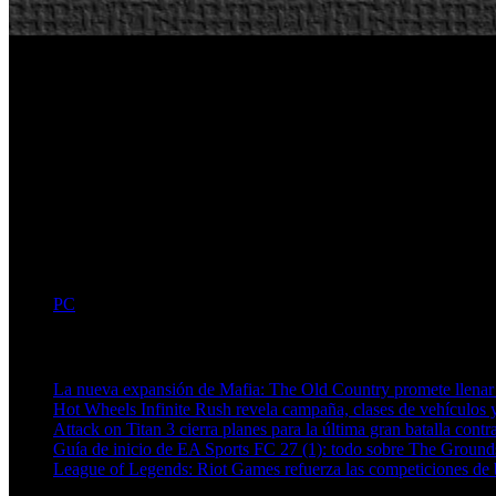
PC
Artículos relacionados (por etiqueta)
La nueva expansión de Mafia: The Old Country promete llenar
Hot Wheels Infinite Rush revela campaña, clases de vehículos y
Attack on Titan 3 cierra planes para la última gran batalla contra
Guía de inicio de EA Sports FC 27 (1): todo sobre The Grounds
League of Legends: Riot Games refuerza las competiciones de