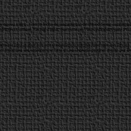
Con la fecha de lanzamiento de Blood Stone confirmada
 de Project Gotham Racing o Blur, que tiene previstas ediciones para P
ersona para acabar con una conspiración internacional que nos llevará a 
 informan sus creadores se basa en una historia original escrita por Bruc