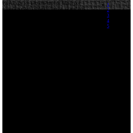
Parece que los lanzamientos de títulos por
1
episodios están cobrando fuerza, ya que hoy
2
mismo Blade Interactive ha anunciado que
3
Hydrophobia, un prometedor titulo de acción en
4
tercera persona presentado hace más de dos años,
5
llegara en tres episodios de aproximadamente
cinco horas de duración a lo largo de un año. Los
(0 votos)
episodios se podrán adquirir desde las
plataformas digitales de PlayStation 3, Xbox 360 y las habituales
para PC. En el juego encontramos una aventura donde la
protagonista que sufre de Hidrofobia se ve envuelta en un cumulo
de circunstancias en las que tendra que utilizar el agua para resolver
diversos desafíos.