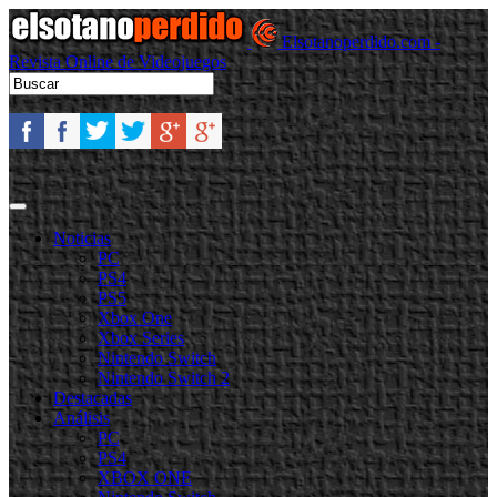
Elsotanoperdido.com -
Revista Online de Videojuegos
Noticias
PC
PS4
PS5
Xbox One
Xbox Series
Nintendo Switch
Nintendo Switch 2
Destacadas
Análisis
PC
PS4
XBOX ONE