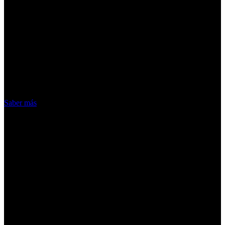
¡Atención! Las cookies nos permiten
ofrecer nuestros servicios. Al utilizar
nuestros servicios, aceptas el uso que
hacemos de las cookies
Acepto
Saber más