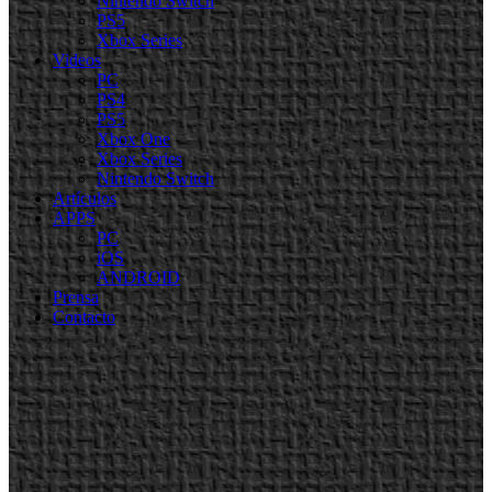
Nintendo Switch
PS5
Xbox Series
Videos
PC
PS4
PS5
Xbox One
Xbox Series
Nintendo Switch
Artículos
APPS
PC
iOS
ANDROID
Prensa
Contacto