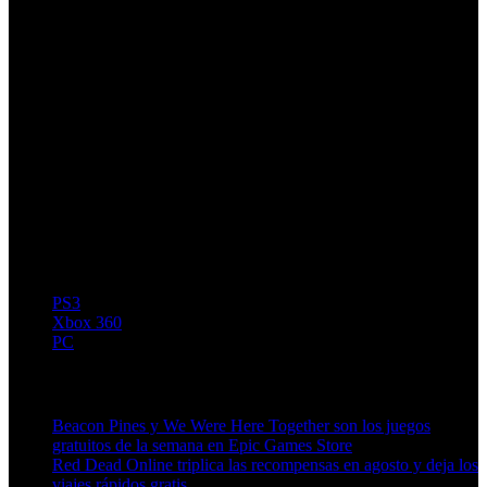
PS3
Xbox 360
PC
Artículos relacionados (por etiqueta)
Beacon Pines y We Were Here Together son los juegos
gratuitos de la semana en Epic Games Store
Red Dead Online triplica las recompensas en agosto y deja los
viajes rápidos gratis