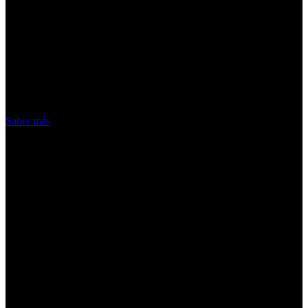
¡Atención! Las cookies nos permiten
ofrecer nuestros servicios. Al utilizar
nuestros servicios, aceptas el uso que
hacemos de las cookies
Acepto
Saber más