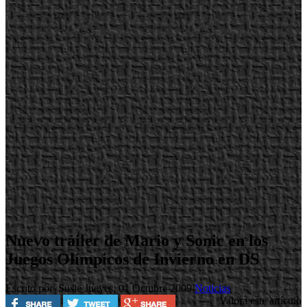
Nuevo tráiler de Mario y Sonic en los
Juegos Olímpicos de Invierno en DS
Escrito por Susie
Jueves, 01 Octubre 2009
Noticias
Valora este artículo