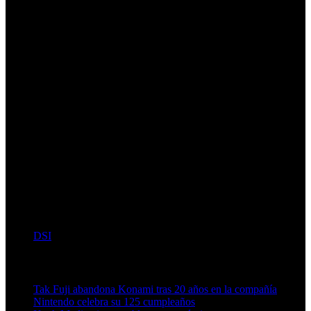
DSI
Artículos relacionados (por etiqueta)
Tak Fuji abandona Konami tras 20 años en la compañía
Nintendo celebra su 125 cumpleaños