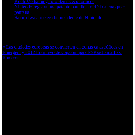
Koch Media niega problemas económicos
Nintendo registra una patente para llevar el 3D a cualquier
pantalla
Satoru Iwata reelegido presidente de Nintendo
Más en esta categoría:
« Las ciudades europeas se convierten en zonas catastróficas en
Emergency 2012
Lo nuevo de Capcom para PSP se llama Last
Ranker »