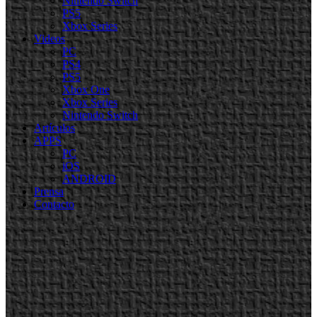
Nintendo Switch
PS5
Xbox Series
Videos
PC
PS4
PS5
Xbox One
Xbox Series
Nintendo Switch
Artículos
APPS
PC
iOS
ANDROID
Prensa
Contacto