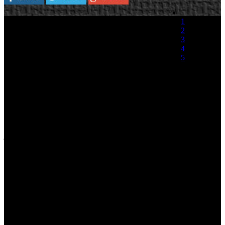
Sega nos remite un nuevo video de Mario y
1
Sonic en los Juegos Olímpicos de Invierno en su
2
versión para Nintendo DS. El nuevo video se
3
centra en mostrarnos los Dream Events, una
4
modalidad de pruebas donde la diversión es la
5
única norma y donde encontraremos pruebas
como el lanzamiento de bolas de nieve y otras
(0 votos)
modalidades que si bien no están aceptadas por el
comité olímpico, si son realmente divertidas.
Adaptado a los controles específicos del sistema, los jugadores de
Nintendo DS, disfrutarán de experiencias totalmente únicas en cada
plataforma con sus modos y características de juego específicas. Los
jugadores de todos los niveles de habilidad disfrutarán con los
intuitivos controles de DS.