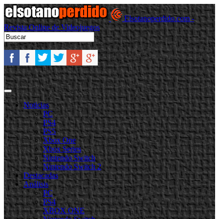
Elsotanoperdido.com -
Revista Online de Videojuegos
Noticias
PC
PS4
PS5
Xbox One
Xbox Series
Nintendo Switch
Nintendo Switch 2
Destacadas
Análisis
PC
PS4
XBOX ONE