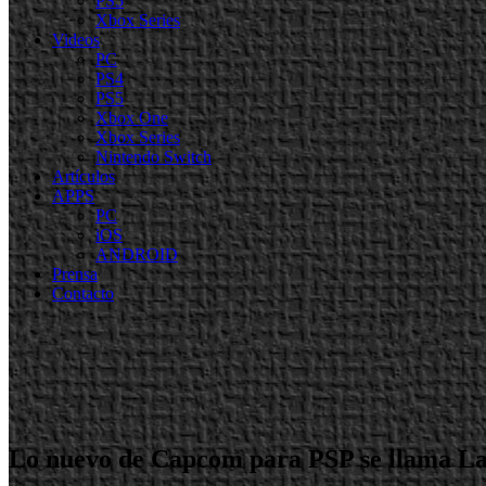
PS5
Xbox Series
Videos
PC
PS4
PS5
Xbox One
Xbox Series
Nintendo Switch
Artículos
APPS
PC
iOS
ANDROID
Prensa
Contacto
Lo nuevo de Capcom para PSP se llama L