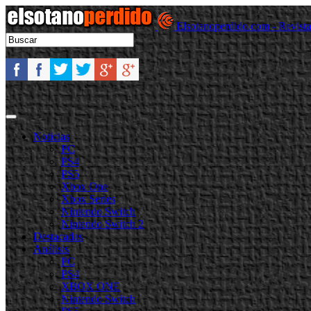
Elsotanoperdido.com - Revist
Noticias
PC
PS4
PS5
Xbox One
Xbox Series
Nintendo Switch
Nintendo Switch 2
Destacadas
Análisis
PC
PS4
XBOX ONE
Nintendo Switch