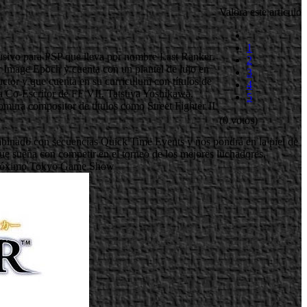
Valora este artículo
1
usivo para PSP que lleva por nombre Last Ranker.
2
r Image Epoch y cuenta con un plantel de lujo en
3
tor y que cuenta en su curriculum con títulos de
4
a Co-Escritor de FF VII, Tatsuya Yoshikawa,
5
ura compositor de títulos como Street Fighter II
(0 votos)
 combinado con secuencias Quick Time Events y nos pondrá en la piel de
ue sueña con competir en el torneo de los mejores luchadores.
l próximo Tokyo Game Show