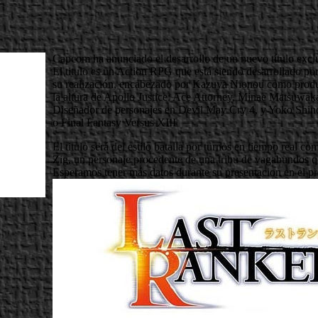
Capcom ha anunciado el desarrollo de un nuevo título excl
El titulo es un Action RPG que está siendo desarrollado po
su realización, encabezado por Kazuya Nionou como produc
la altura de Apollo Justice: Ace Attorney, Minae Matsuwak
Diseñador de personajes en Devil May Cry 4, y Yoko Shinom
o Final Fantasy Versus XIII
El titulo será del estilo batalla por turnos en tiempo real
Zig, un personaje procedente de una tribu de vagabundos q
Esperamos tener más datos durante su presentacion en e