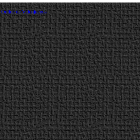
a Online de Videojuegos