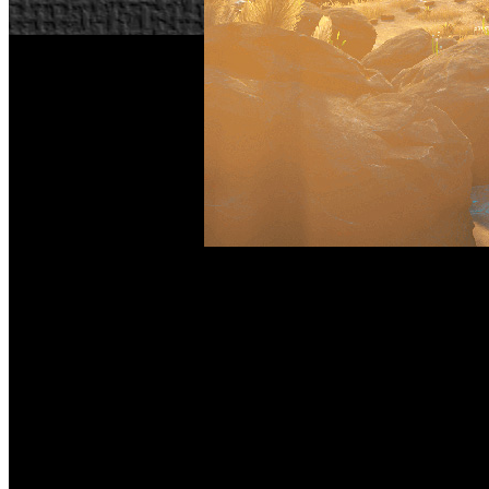
Sony Interactive Entertainment y el estudio británico Hello
del estreno de la actualización gratuita ‘Beyond’ el pasado 
En este sentido, y tras más de un año de desarrollo, todas la
adaptadas para usar el controlador Dualshock 4 o con disp
posibilidad de cocinar alimentos, domar y cabalgar a monstr
La inclusión de PS VR -la gran novedad de ‘Beyond’-, permi
de si estos cuentan con el dispositivo de realidad virtual o 