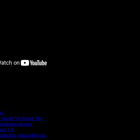
al
ación de No Man's Sky
 mediados de mes
tion VR
lización más ambiciosa