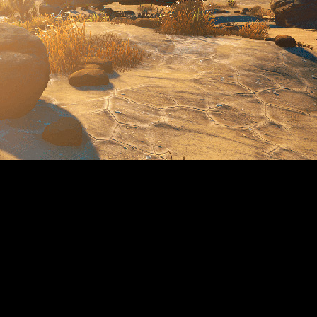
No Man'
 Games, han reunido todo el material disponible de ‘
14 de agosto que, entre otras mejoras, incluye soporte para Pl
s posibilidades del videojuego están disponibles usando el dis
ositivos PlayStation Move. Esta actualización -la más grand
uos alienígenas, la inclusión del Nexo -un nuevo espacio soci
te a los usuarios reunirse con otros jugadores para aprovecha
no. La implementación está disponible para todos los modos y n