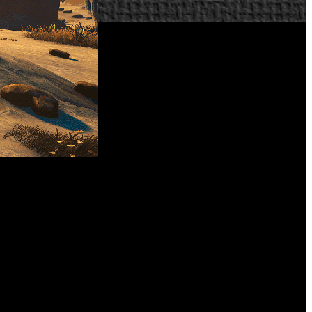
s Sky
’ y lo han publicado en un Blu-ray lanzado con motivo
ayStation VR.
positivo de realidad virtual de PlayStation 4 y, además, están
e hasta la fecha- también incluye otras novedades, como la
al compartido- y nuevas especies de aliens.
r las posibilidades que ofrece el juego, independientemente
uevos contenidos del juego, ya sean en línea o en solitario.