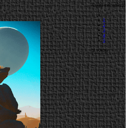
Valora este artículo
1
2
3
4
5
(2 votos)