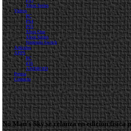
PS5
Xbox Series
Videos
PC
PS4
PS5
Xbox One
Xbox Series
Nintendo Switch
Artículos
APPS
PC
iOS
ANDROID
Prensa
Contacto
No Man's Sky se relanza en edición física 