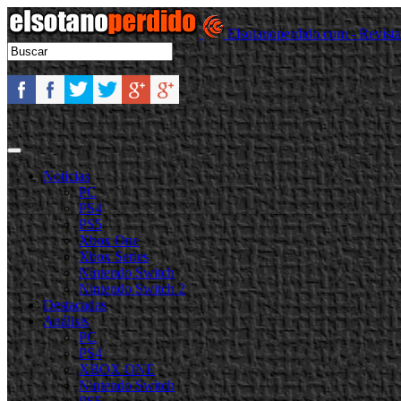
Elsotanoperdido.com - Revist
Noticias
PC
PS4
PS5
Xbox One
Xbox Series
Nintendo Switch
Nintendo Switch 2
Destacadas
Análisis
PC
PS4
XBOX ONE
Nintendo Switch