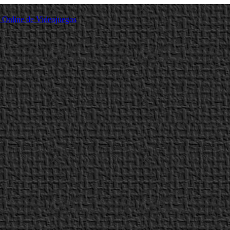
a Online de Videojuegos