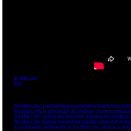
no man’s sky
PS4
Artículos relacionados (por etiqueta)
No Man's Sky: con Expedición Leviathan la muerte no es el fin
Reunimos toda la información de Synthesis, la octava actualiz
No Man´s Sky recibirá una importante actualización gratuita a
No Man's Sky anuncia soporte para realidad virtual en PlaySta
El componente multijugador de No Man’s Sky anuncia su actua