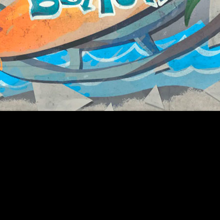
esvelado los detalles sobre el modo Mi Carrera y el nuevo B
box One, Switch, Stadia y PC. Pero antes, nos detenemos u
 cuenta la historia de Junior, el hijo de un popular jugador 
opio camino en el instituto y la universidad. Para hacer es
UConn, Florida, Gonzaga, Siracusa, Texas Tech, Oklahoma, UC