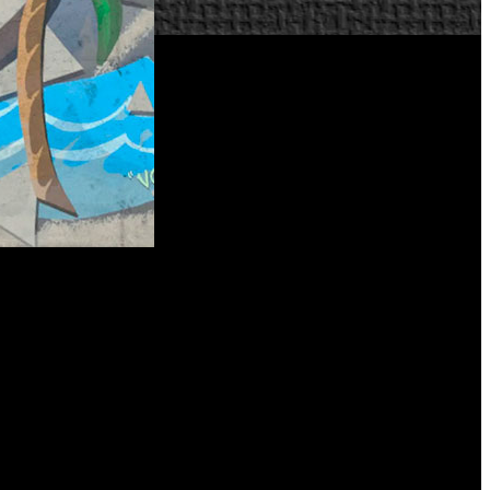
NBA 2K21
arrio de ‘
’ en consolas de generación actual. El
n momento para revisar las principales novedades de ambos
de baloncesto que se enfrenta al desafío de llegar a la NBA y
te viaje más auténtico, el juego permitirá elegir tu equipo
LA, Universidad de Villanova y West Virginia.