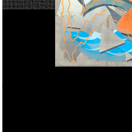
Tan solo unos días después del estreno de la demo, 2K ha d
juego completo se lanzará el 4 de septiembre para PS4, X
modos de juego.
Mi Carrera
La historia de este año en ‘NBA 2K21’, "La alargada sombra",
cumplir las expectativas de su legado mientras labra su pr
universitario entre 10 programas reales: Michigan State, 