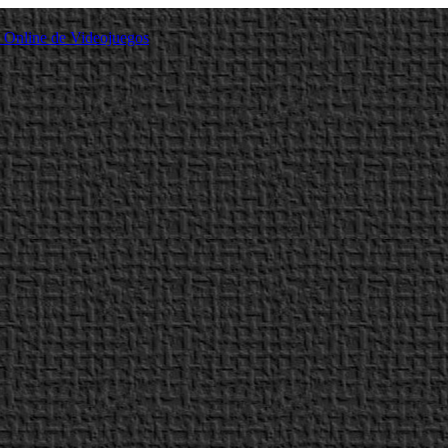
a Online de Videojuegos