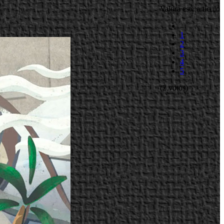
Valora este artículo
1
2
3
4
5
(2 votos)