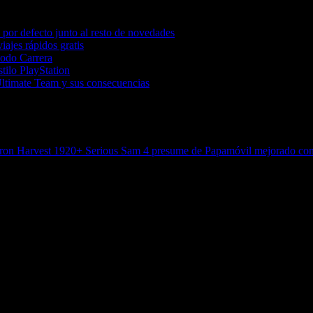
por defecto junto al resto de novedades
iajes rápidos gratis
Modo Carrera
tilo PlayStation
Ultimate Team y sus consecuencias
e Iron Harvest 1920+
Serious Sam 4 presume de Papamóvil mejorado con