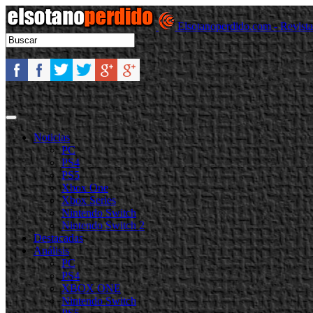
Elsotanoperdido.com - Revist
Noticias
PC
PS4
PS5
Xbox One
Xbox Series
Nintendo Switch
Nintendo Switch 2
Destacadas
Análisis
PC
PS4
XBOX ONE
Nintendo Switch