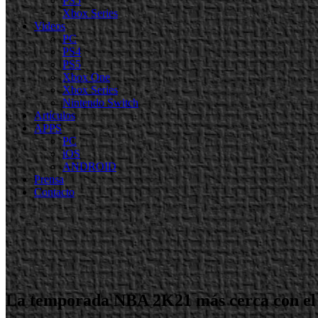
PS5
Xbox Series
Videos
PC
PS4
PS5
Xbox One
Xbox Series
Nintendo Switch
Artículos
APPS
PC
iOS
ANDROID
Prensa
Contacto
La temporada NBA 2K21 más cerca con el 