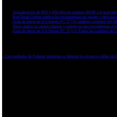
Artículos relacionados (por etiqueta)
Actualización de PS5 y PS5 Pro en camino: PSSR 2.0 activado 
Red Dead Online triplica las recompensas en agosto y deja los v
Guía de inicio de EA Sports FC 27 (3): análisis completo del 
Xbox quiere su propio platino y trabaja en una recompensa al es
Guía de inicio de EA Sports FC 27 (2): Todos los cambios de 
Más en esta categoría:
« Las unidades de Polania muestran su historia en el nuevo tráiler d