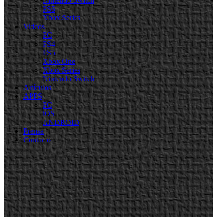
Nintendo Switch
PS5
Xbox Series
Videos
PC
PS4
PS5
Xbox One
Xbox Series
Nintendo Switch
Artículos
APPS
PC
iOS
ANDROID
Prensa
Contacto