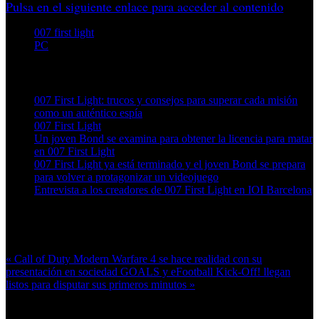
Pulsa en el siguiente enlace para acceder al contenido
007 first light
PC
Artículos relacionados (por etiqueta)
007 First Light: trucos y consejos para superar cada misión
como un auténtico espía
007 First Light
Un joven Bond se examina para obtener la licencia para matar
en 007 First Light
007 First Light ya está terminado y el joven Bond se prepara
para volver a protagonizar un videojuego
Entrevista a los creadores de 007 First Light en IOI Barcelona
Más en esta categoría:
« Call of Duty Modern Warfare 4 se hace realidad con su
presentación en sociedad
GOALS y eFootball Kick-Off! llegan
listos para disputar sus primeros minutos »