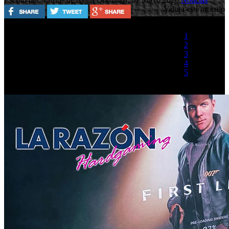
Valora este artículo
1
2
3
4
5
(1 Voto)