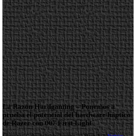
La Razón Hardgaming – Ponemos a
prueba el potencial del hardware háptico
de Razer con 007 First Light
Escrito por Carlos de Ayala
Domingo, 31 Mayo 2026
Noticias