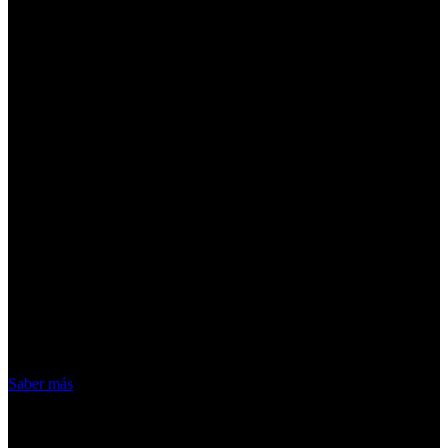
¡Atención! Las cookies nos permiten
ofrecer nuestros servicios. Al utilizar
nuestros servicios, aceptas el uso que
hacemos de las cookies
Acepto
Saber más