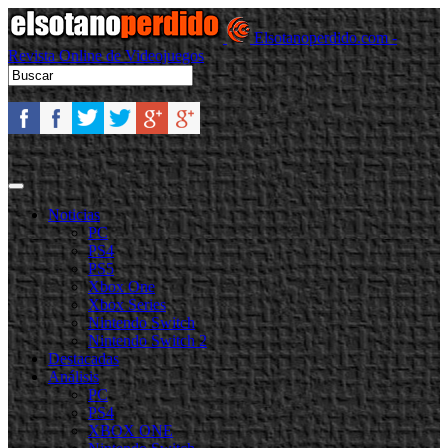
Elsotanoperdido.com -
Revista Online de Videojuegos
Noticias
PC
PS4
PS5
Xbox One
Xbox Series
Nintendo Switch
Nintendo Switch 2
Destacadas
Análisis
PC
PS4
XBOX ONE