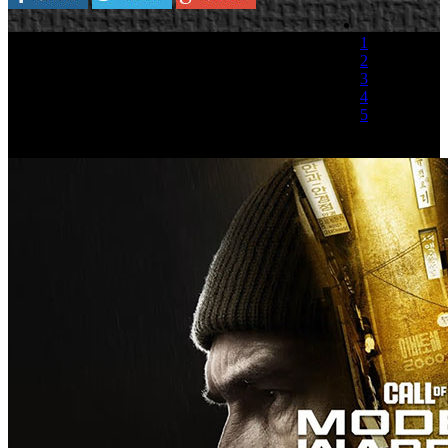
1
2
3
4
5
(1 Voto)