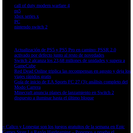
call of duty modern warfare 4
ps5
xbox series x
PC
nintendo switch 2
Artículos relacionados (por etiqueta)
Actualización de PS5 y PS5 Pro en camino: PSSR 2.0
activado por defecto junto al resto de novedades
Switch 2 alcanza los 23,68 millones de unidades y supera a
GameCube
Red Dead Online triplica las recompensas en agosto y deja los
viajes rápidos gratis
Guía de inicio de EA Sports FC 27 (3): análisis completo del
Modo Carrera
Minecraft anuncia planes de lanzamiento en Switch 2
dispuesto a iluminar hasta el último bloque
Más en esta categoría:
« Calico y Lonestar son los juegos gratuitos de la semana en Epic
Games Store
La Razón Hardgaming – Ponemos a prueba el