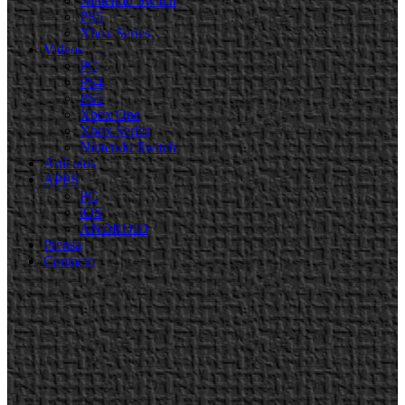
Nintendo Switch
PS5
Xbox Series
Videos
PC
PS4
PS5
Xbox One
Xbox Series
Nintendo Switch
Artículos
APPS
PC
iOS
ANDROID
Prensa
Contacto