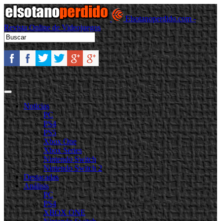
Elsotanoperdido.com -
Revista Online de Videojuegos
Noticias
PC
PS4
PS5
Xbox One
Xbox Series
Nintendo Switch
Nintendo Switch 2
Destacadas
Análisis
PC
PS4
XBOX ONE