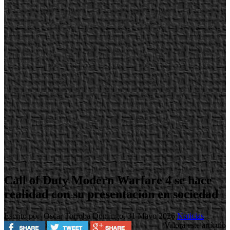
Call of Duty Modern Warfare 4 se hace
realidad con su presentación en sociedad
Escrito por Oscar Torroba
Domingo, 31 Mayo 2026
Noticias
Valora este artículo