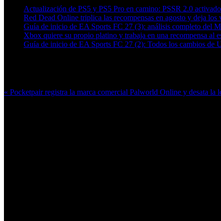
Actualización de PS5 y PS5 Pro en camino: PSSR 2.0 activado 
Red Dead Online triplica las recompensas en agosto y deja los v
Guía de inicio de EA Sports FC 27 (3): análisis completo del 
Xbox quiere su propio platino y trabaja en una recompensa al es
Guía de inicio de EA Sports FC 27 (2): Todos los cambios de 
Más en esta categoría:
« Pocketpair registra la marca comercial Palworld Online y desata la 