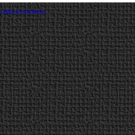
a Online de Videojuegos