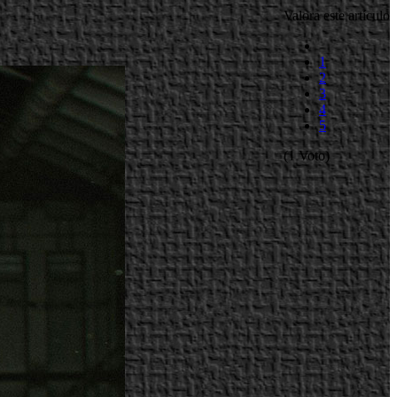
Valora este artículo
1
2
3
4
5
(1 Voto)