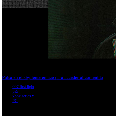
Eduard López y Cristina Vega hablan del nuevo juego de 007
Pulsa en el siguiente enlace para acceder al contenido
007 first light
ps5
xbox series x
PC
Artículos relacionados (por etiqueta)