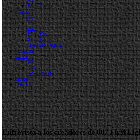
PS5
Xbox Series
Videos
PC
PS4
PS5
Xbox One
Xbox Series
Nintendo Switch
Artículos
APPS
PC
iOS
ANDROID
Prensa
Contacto
Entrevista a los creadores de 007 First Li