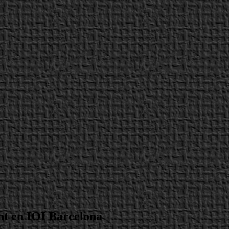
ght en IOI Barcelona