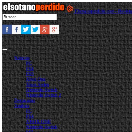
Elsotanoperdido.com - Revist
Noticias
PC
PS4
PS5
Xbox One
Xbox Series
Nintendo Switch
Nintendo Switch 2
Destacadas
Análisis
PC
PS4
XBOX ONE
Nintendo Switch