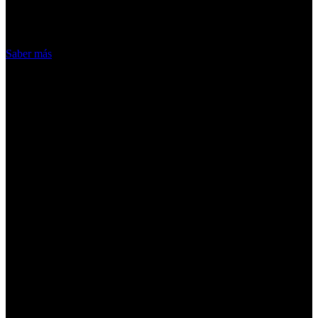
hacemos de las cookies
Acepto
Saber más