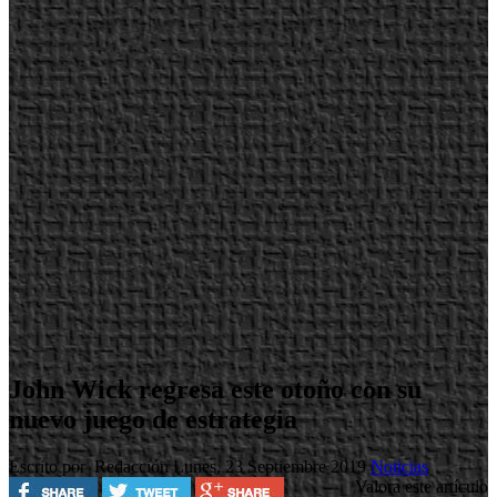
John Wick regresa este otoño con su
nuevo juego de estrategia
Escrito por Redacción
Lunes, 23 Septiembre 2019
Noticias
Valora este artículo