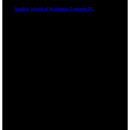
Análisis World of Warships: Legends PC
1
¡Atención! Las cookies nos permiten
ofrecer nuestros servicios. Al utilizar
nuestros servicios, aceptas el uso que