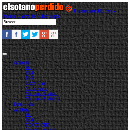
Elsotanoperdido.com -
Revista Online de Videojuegos
Noticias
PC
PS4
PS5
Xbox One
Xbox Series
Nintendo Switch
Nintendo Switch 2
Destacadas
Análisis
PC
PS4
XBOX ONE