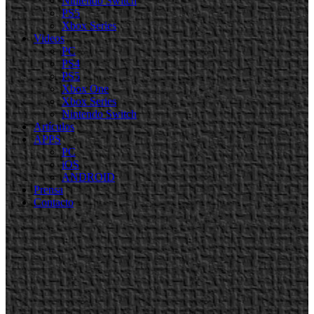
Nintendo Switch
PS5
Xbox Series
Videos
PC
PS4
PS5
Xbox One
Xbox Series
Nintendo Switch
Artículos
APPS
PC
iOS
ANDROID
Prensa
Contacto