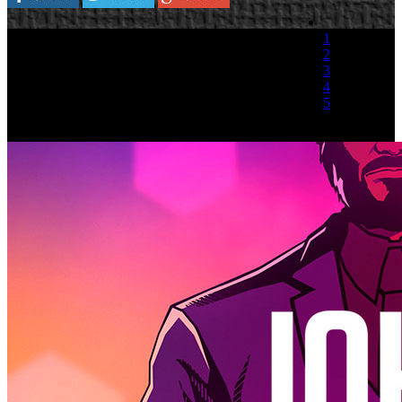
1
2
3
4
5
(1 Voto)