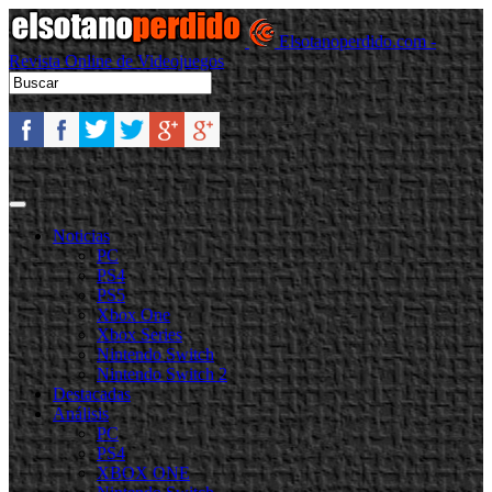
Elsotanoperdido.com -
Revista Online de Videojuegos
Noticias
PC
PS4
PS5
Xbox One
Xbox Series
Nintendo Switch
Nintendo Switch 2
Destacadas
Análisis
PC
PS4
XBOX ONE