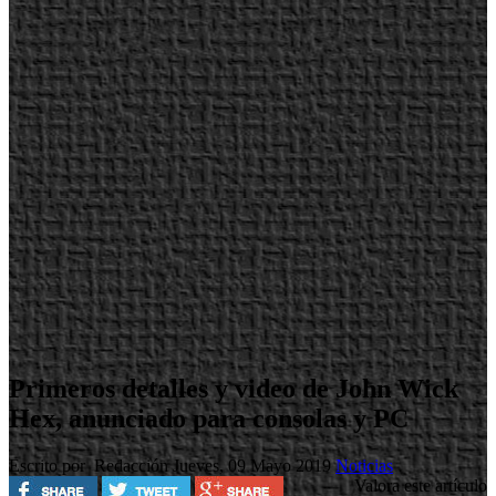
Primeros detalles y video de John Wick
Hex, anunciado para consolas y PC
Escrito por Redacción
Jueves, 09 Mayo 2019
Noticias
Valora este artículo