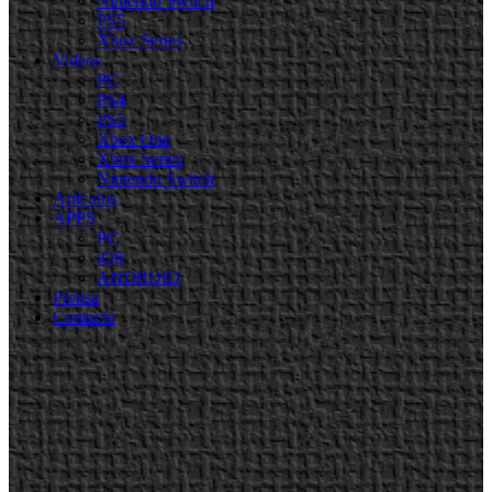
Nintendo Switch
PS5
Xbox Series
Videos
PC
PS4
PS5
Xbox One
Xbox Series
Nintendo Switch
Artículos
APPS
PC
iOS
ANDROID
Prensa
Contacto