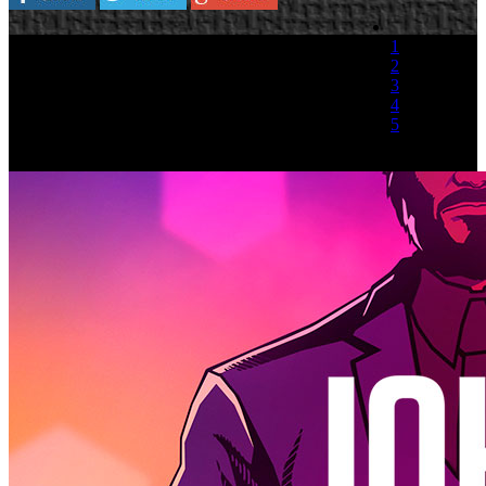
1
2
3
4
5
(2 votos)