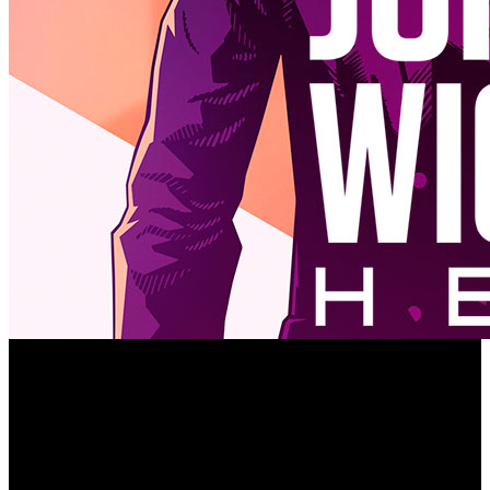
Good Shepherd Entertainment y Lionsgate han anunciado
John Wick Hex
‘
’, el próximo videojuego del director
Mike Bithell (‘Thomas Was Alone’, ‘Subsurface
Circular’). ‘Hex’ es un juego de estrategia orientado a la
acción que pretende hacerte atacar como el sicario