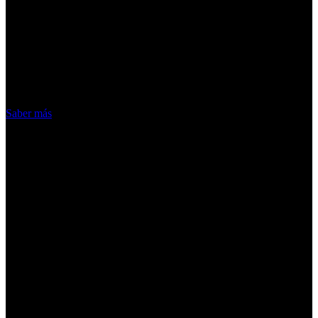
¡Atención! Las cookies nos permiten
ofrecer nuestros servicios. Al utilizar
nuestros servicios, aceptas el uso que
hacemos de las cookies
Acepto
Saber más