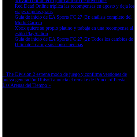
activado por defecto junto al resto de novedades
Red Dead Online triplica las recompensas en agosto y deja los
viajes rápidos gratis
Guía de inicio de EA Sports FC 27 (3): análisis completo del
Modo Carrera
Xbox quiere su propio platino y trabaja en una recompensa al
estilo PlayStation
Guía de inicio de EA Sports FC 27 (2): Todos los cambios de
Ultimate Team y sus consecuencias
Más en esta categoría:
« The Division 2 estrena modo de juego y confirma versiones de
nueva generación
Ubisoft anuncia el remake de Prince of Persia:
Las Arenas del Tiempo »