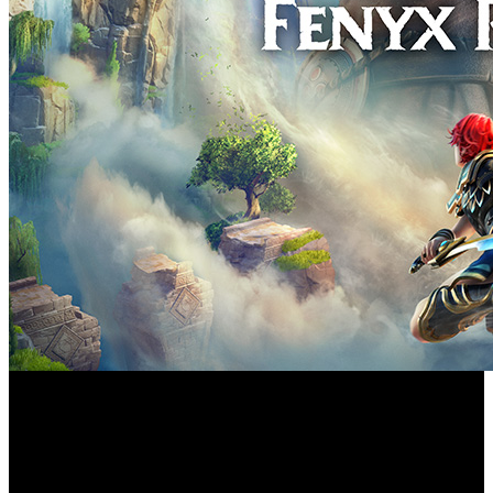
Gods & Monsters’
Anteriormente conocido como ‘
, ha
sido durante el segundo Ubisoft Forward cuando la editora
europea ha anunciado un cambio para la denominación
Immortals
comercial del título, que pasa a llamarse ‘