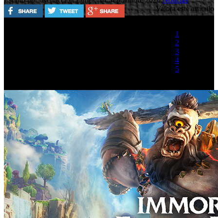
Valora este artículo
1
2
3
4
5
(1 Voto)