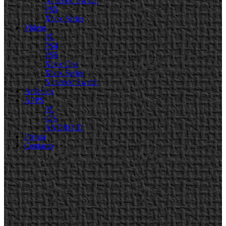
Nintendo Switch
PS5
Xbox Series
Videos
PC
PS4
PS5
Xbox One
Xbox Series
Nintendo Switch
Artículos
APPS
PC
iOS
ANDROID
Prensa
Contacto