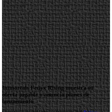
Immortals Fenyx Rising muestra su
oferta jugable y anuncia planes de
lanzamiento
Escrito por Redacción
Lunes, 14 Septiembre 2020
Noticias