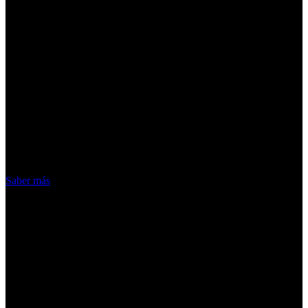
¡Atención! Las cookies nos permiten
ofrecer nuestros servicios. Al utilizar
nuestros servicios, aceptas el uso que
hacemos de las cookies
Acepto
Saber más