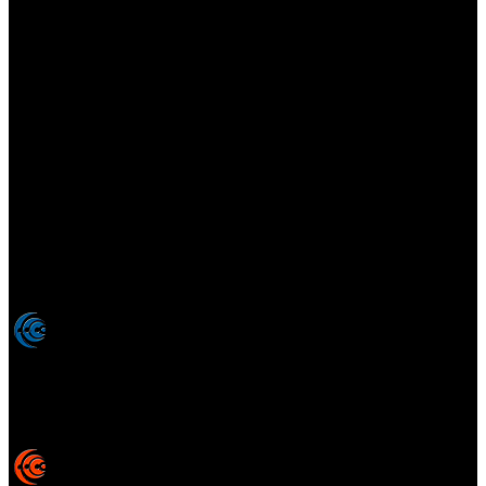
Elsotanoperdido.com es una revista de apoyo para medios
colaboradores de elsotanoperdido News And Videogames,
agencia editora y distribuidora de noticias relacionadas con la
industria del videojuego para medios generalistas. Prohibida la
reproducción total o parcial de estos contenidos sin el permiso
expreso de los autores. Todos los nombres comerciales, marcas,
imágenes, logos y signos distintivos que aparecen en este sitio web
están expresamente
autorizados, registrados y pertenecen son
propiedad de sus respectivos dueños