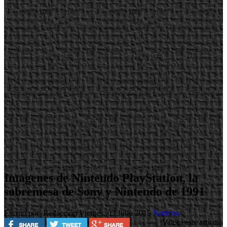
Imágenes de Nintendo PlayStation, la
sobremesa de Sony y Nintendo de 1991
Escrito por Redacción
Viernes, 03 Julio 2015
Noticias
Valora este artículo