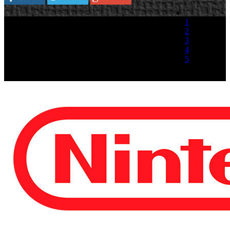
1
2
3
4
5
(1 Voto)