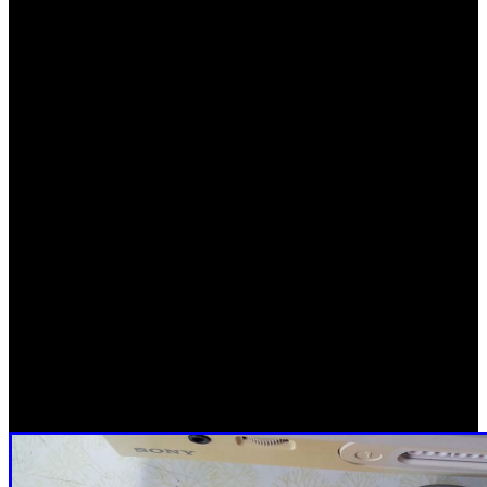
1991 cuando Nintendo presentó en el Consumer
Electronics Show una revisión de Super Nintendo con
ranura para discos ópticos, sorprendiendo a Sony al incluir
la marca PlayStation en colaboración con Philips en su
lugar.
A partir de ahí el ejecutivo de Sony, Ken Kutaragi,
comenzó a preparar su proyecto de entretenimiento digital
sin el apoyo de Nintendo, formando así la primera
PlayStation y dando paso a un legado de jugadores que
cambió el rumbo de la industria del videojuego. Volviendo
al modelo descubierto, éste fue encontrado por el hijo de
un anterior ejecutivo de Sony, y tratará de encontrar una
fuente de alimentación próximamente para arrancar la
máquina.