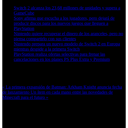
Switch 2 alcanza los 23,68 millones de unidades y supera a
GameCube
Sony afirma que escucha a los jugadores, pero dejará de
producir discos para los nuevos juegos que lleguen a
PlayStation
Nintendo quiere recuperar el dinero de los aranceles, pero no
piensa compartirlo con sus clientes
Nintendo prepara un nuevo modelo de Switch 2 en Europa
mientras despide a la primera Switch
PlayStation realiza ofertas selectivas para frenar las
cancelaciones en los planes PS Plus Extra y Premium
Más en esta categoría:
« La primera expansión de Batman: Arkham Knight anuncia fecha
de lanzamiento
Un ítem en cada mano entre las novedades de
Minecraft para el futuro »