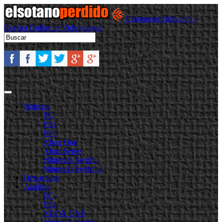
Elsotanoperdido.com -
Revista Online de Videojuegos
Noticias
PC
PS4
PS5
Xbox One
Xbox Series
Nintendo Switch
Nintendo Switch 2
Destacadas
Análisis
PC
PS4
XBOX ONE