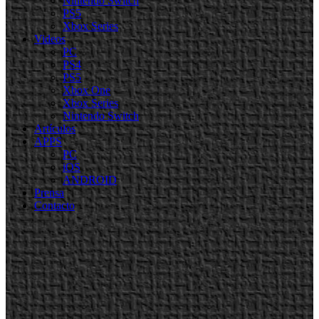
Nintendo Switch
PS5
Xbox Series
Videos
PC
PS4
PS5
Xbox One
Xbox Series
Nintendo Switch
Artículos
APPS
PC
iOS
ANDROID
Prensa
Contacto