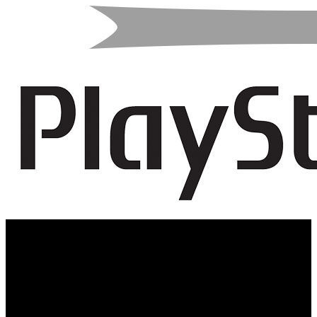
Aunque no hay total seguridad sobre la veracidad del
producto, se ha descubierto un prototipo
extraordinariamente raro de la videoconsola creada en
colaboración con Sony y Nintendo, la denominada
Nintendo PlayStation, que fue creada como parte de una