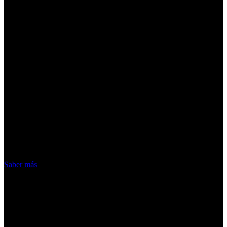
¡Atención! Las cookies nos permiten
ofrecer nuestros servicios. Al utilizar
nuestros servicios, aceptas el uso que
hacemos de las cookies
Acepto
Saber más