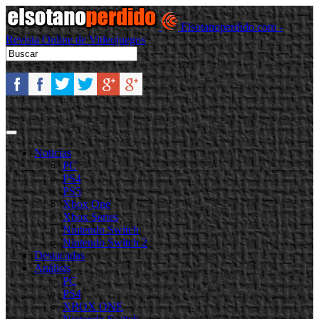
Elsotanoperdido.com -
Revista Online de Videojuegos
Noticias
PC
PS4
PS5
Xbox One
Xbox Series
Nintendo Switch
Nintendo Switch 2
Destacadas
Análisis
PC
PS4
XBOX ONE