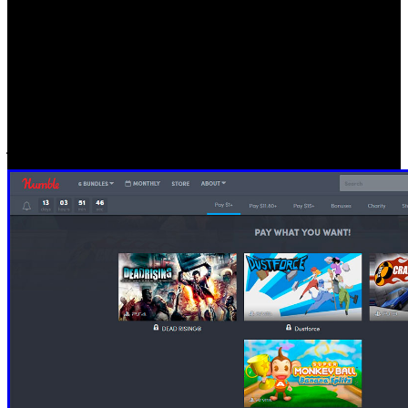
Dead
fijado en 12.28€, se puede añadir a la colección ‘
Rising 2
Valkyria Chronicles Remastered
’ y ‘
’, ambos
para PlayStation 4, además de interesantes descuentos para
Resident Evil 7
Dead Rising 4
Valkyria Revolution
‘
’, ‘
’, ‘
’
Yakuza 0
y ‘
’, todos de PS4. Sin duda, un paquete
sobresaliente para hacerse con una nutrida colección de
juegos y ayudar en causas caritativas.