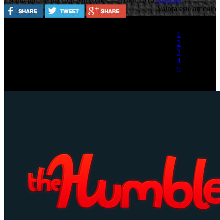
Valora este artículo
1
2
3
4
5
(1 Voto)