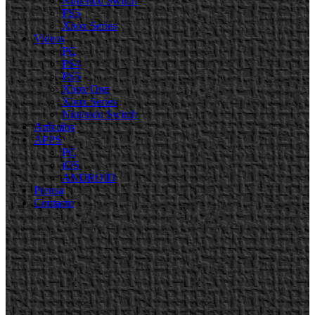
Nintendo Switch
PS5
Xbox Series
Videos
PC
PS4
PS5
Xbox One
Xbox Series
Nintendo Switch
Artículos
APPS
PC
iOS
ANDROID
Prensa
Contacto