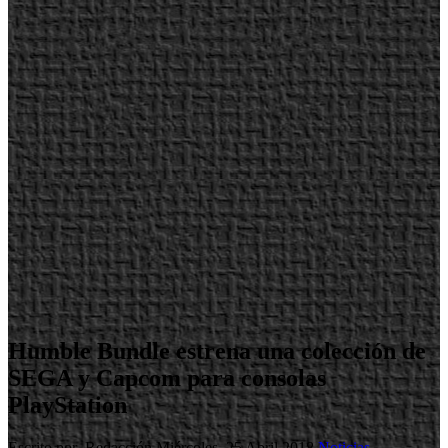
Humble Bundle estrena una colección de
SEGA y Capcom para consolas
PlayStation
Escrito por Redacción
Miércoles, 25 Abril 2018
Noticias