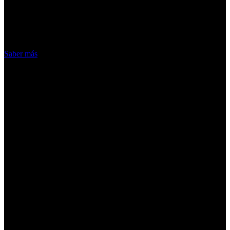
nuestros servicios, aceptas el uso que
hacemos de las cookies
Acepto
Saber más