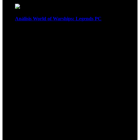
Análisis World of Warships: Legends PC
1
¡Atención! Las cookies nos permiten
ofrecer nuestros servicios. Al utilizar