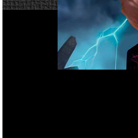
Humble Bundle no deja de promover interesantes ofertas qu
limitado, la plataforma benéfica está regalando copias digita
producto en la tienda de Humble Bundle, añadirlo al carrito
El juego de Double Fine, la desarrolladora a cargo de uno d
salto a ordenador en 2013 con una versión que lleva consi
actualizar los gráficos y revisarlos para un mayor rendimie
a un mundo lleno de referencias a este género musical.