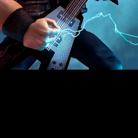
e nos permiten disfrutar de grandes juegos para ordenador s
Brütal Legend
les de ‘
’ para PC. Como es habitual, lo único 
 y terminar el proceso de compra con un correo que nos aporta
e los creadores del incombustible 'Monkey Island', se lanzó 
go los dos contenidos descargables publicados: 'Lágrimas del
nto en compatibles. El juego nos pone en la piel de Eddie Rig