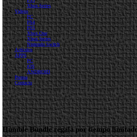
PS5
Xbox Series
Videos
PC
PS4
PS5
Xbox One
Xbox Series
Nintendo Switch
Artículos
APPS
PC
iOS
ANDROID
Prensa
Contacto
Humble Bundle regala por tiempo limitad