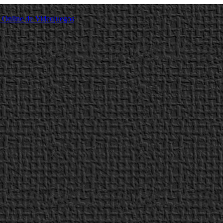
a Online de Videojuegos