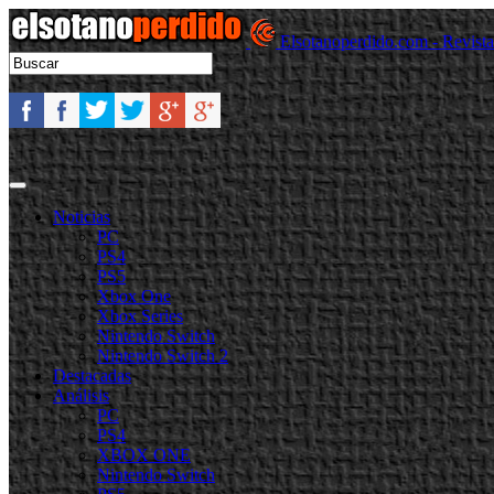
Elsotanoperdido.com - Revist
Noticias
PC
PS4
PS5
Xbox One
Xbox Series
Nintendo Switch
Nintendo Switch 2
Destacadas
Análisis
PC
PS4
XBOX ONE
Nintendo Switch