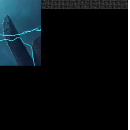
in la necesidad de desembolsar un euro, ya que, por tiempo
necesario para hacerse con el juego es acceder a la página de
rá el código para canjear en Steam.
para Xbox 360 y PlayStation 3 en 2009. Posteriormente dio el
 Hextadon' y 'El Martillo del Destino Infinito', además de
s, un ayudante de una banda de metal que es teletransportado