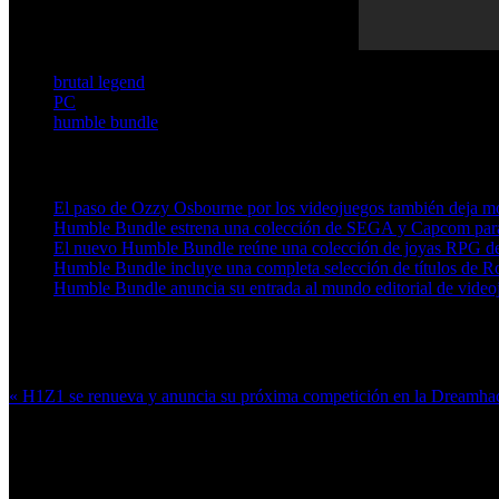
brutal legend
PC
humble bundle
Artículos relacionados (por etiqueta)
El paso de Ozzy Osbourne por los videojuegos también deja m
Humble Bundle estrena una colección de SEGA y Capcom para
El nuevo Humble Bundle reúne una colección de joyas RPG de 
Humble Bundle incluye una completa selección de títulos de R
Humble Bundle anuncia su entrada al mundo editorial de video
Más en esta categoría:
« H1Z1 se renueva y anuncia su próxima competición en la Dreamh