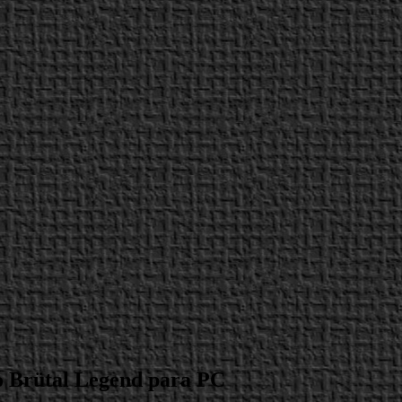
o Brütal Legend para PC