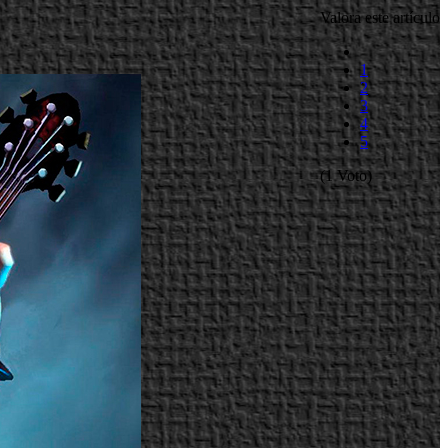
Valora este artículo
1
2
3
4
5
(1 Voto)