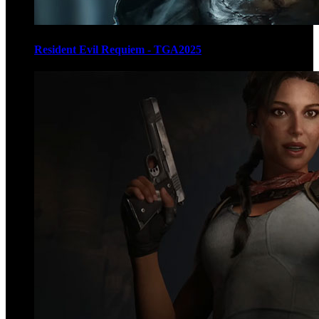
Resident Evil Requiem - TGA2025