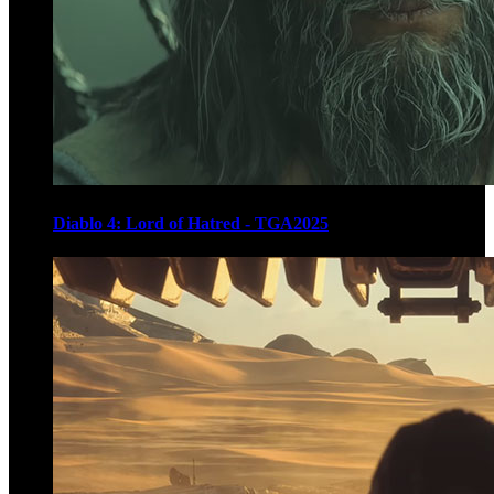
Diablo 4: Lord of Hatred - TGA2025