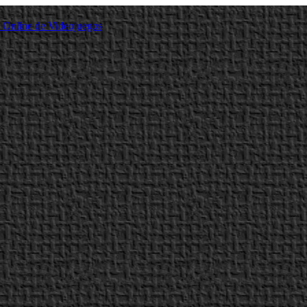
a Online de Videojuegos