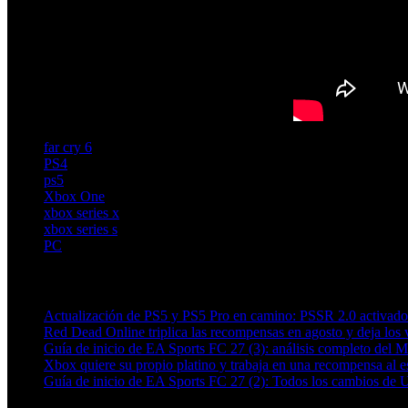
far cry 6
PS4
ps5
Xbox One
xbox series x
xbox series s
PC
Artículos relacionados (por etiqueta)
Actualización de PS5 y PS5 Pro en camino: PSSR 2.0 activado 
Red Dead Online triplica las recompensas en agosto y deja los v
Guía de inicio de EA Sports FC 27 (3): análisis completo del 
Xbox quiere su propio platino y trabaja en una recompensa al es
Guía de inicio de EA Sports FC 27 (2): Todos los cambios de 