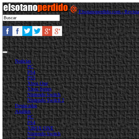
Elsotanoperdido.com - Revist
Noticias
PC
PS4
PS5
Xbox One
Xbox Series
Nintendo Switch
Nintendo Switch 2
Destacadas
Análisis
PC
PS4
XBOX ONE
Nintendo Switch