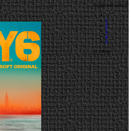
Valora este artículo
1
2
3
4
5
(2 votos)