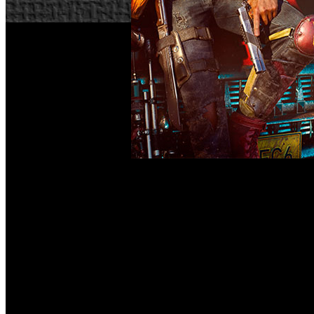
Ubisoft ha presentado oficialmente el primer gameplay de 
PlayStation y Xbox, así como para PC. Las primeras muestr
configurar como masculino o femenino y propone al jugador 
La historia del juego también cuenta con la figura de Antó
restaurar la antigua gloria del país, y está preparando a 
detener el avance de la guerrilla rebelde.
En relación a la extensión y densidad, Ubisoft Toronto pro