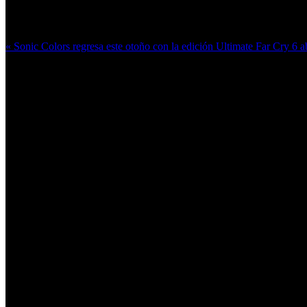
Más en esta categoría:
« Sonic Colors regresa este otoño con la edición Ultimate
Far Cry 6 a