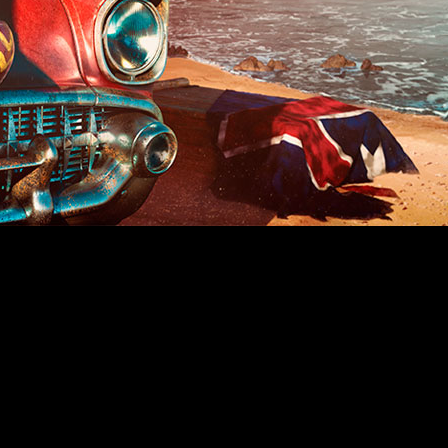
Far Cry 6
‘
’ confirmando, además, que el título estará dis
as se han centrado en las mecánicas y la revelación del prot
meterse en el papel de un nativo de la isla de Yara que busc
n Castillo, ejerciendo como el malvado dictador de la isla, i
su hijo Diego (Anthony González) para que siga sus pasos. El
mete que ‘Far Cry 6’ soportará el mundo abierto más variado