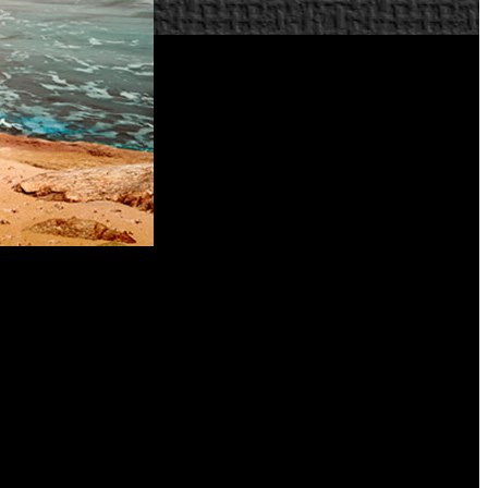
ponible el próximo 7 de octubre con versiones para consolas
agonista de la historia, Dani Rojas. El personaje se puede
a venganza.
nterpretado por Giancarlo Esposito. El presidente ha jurado
 villano no dudará en hacer uso de las fuerzas locales para
 de la franquicia. Los jugadores lucharán en bosques y, por