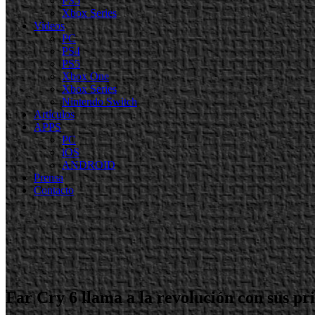
PS5
Xbox Series
Videos
PC
PS4
PS5
Xbox One
Xbox Series
Nintendo Switch
Artículos
APPS
PC
iOS
ANDROID
Prensa
Contacto
Far Cry 6 llama a la revolución con sus pr