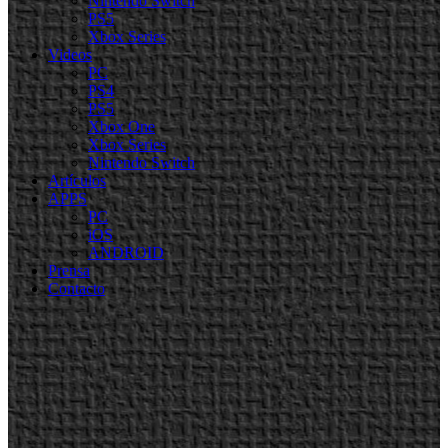
Nintendo Switch
PS5
Xbox Series
Videos
PC
PS4
PS5
Xbox One
Xbox Series
Nintendo Switch
Artículos
APPS
PC
iOS
ANDROID
Prensa
Contacto