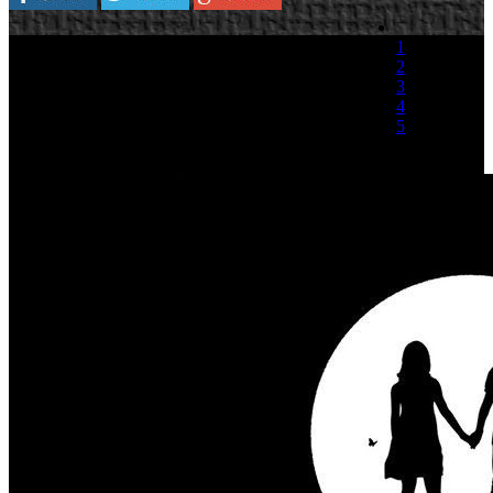
1
2
3
4
5
(1 Voto)