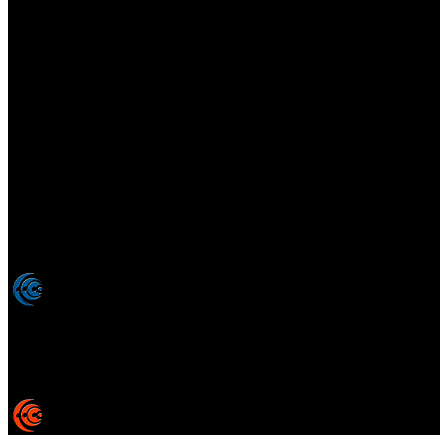
Elsotanoperdido.com es una revista de apoyo para medios
colaboradores de elsotanoperdido News And Videogames,
agencia editora y distribuidora de noticias relacionadas con la
industria del videojuego para medios generalistas. Prohibida la
reproducción total o parcial de estos contenidos sin el permiso
expreso de los autores. Todos los nombres comerciales, marcas,
imágenes, logos y signos distintivos que aparecen en este sitio web
están expresamente
autorizados, registrados y pertenecen son
propiedad de sus respectivos dueños