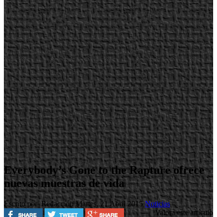
Everybody’s Gone to the Rapture ofrece
nuevas muestras de vida
Escrito por Redacción
Martes, 21 Abril 2015
Noticias
Valora este artículo