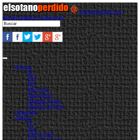
Elsotanoperdido.com -
Revista Online de Videojuegos
Noticias
PC
PS4
PS5
Xbox One
Xbox Series
Nintendo Switch
Nintendo Switch 2
Destacadas
Análisis
PC
PS4
XBOX ONE