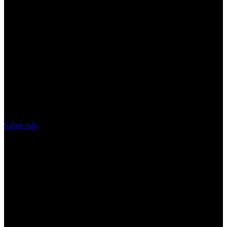
¡Atención! Las cookies nos permiten
ofrecer nuestros servicios. Al utilizar
nuestros servicios, aceptas el uso que
hacemos de las cookies
Acepto
Saber más