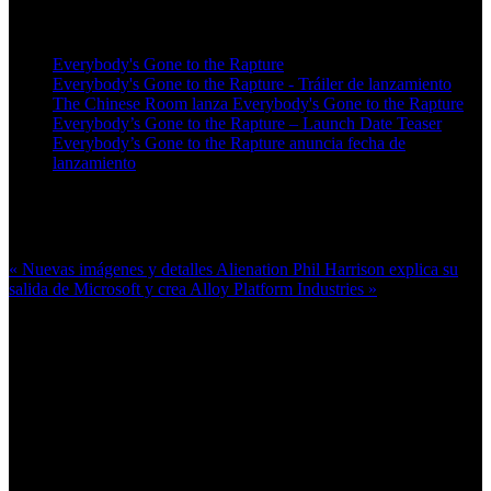
Artículos relacionados (por etiqueta)
Everybody's Gone to the Rapture
Everybody's Gone to the Rapture - Tráiler de lanzamiento
The Chinese Room lanza Everybody's Gone to the Rapture
Everybody’s Gone to the Rapture – Launch Date Teaser
Everybody’s Gone to the Rapture anuncia fecha de
lanzamiento
Más en esta categoría:
« Nuevas imágenes y detalles Alienation
Phil Harrison explica su
salida de Microsoft y crea Alloy Platform Industries »