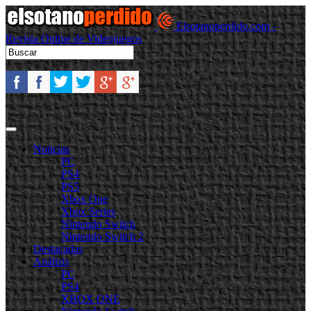
Elsotanoperdido.com -
Revista Online de Videojuegos
Noticias
PC
PS4
PS5
Xbox One
Xbox Series
Nintendo Switch
Nintendo Switch 2
Destacadas
Análisis
PC
PS4
XBOX ONE