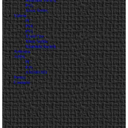
Nintendo Switch
PS5
Xbox Series
Videos
PC
PS4
PS5
Xbox One
Xbox Series
Nintendo Switch
Artículos
APPS
PC
iOS
ANDROID
Prensa
Contacto