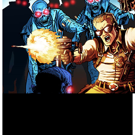
Far Cry 5:
Ubisoft nos informa que ya está disponible ‘
Dead Living Zombies
’, la tercera aventura extra del juego
en PlayStation 4, Xbox One y también en Windows PC.
‘Dead Living Zombies’ nos reunirá con el director Guy
Marvel, enfrascado en su visión de una épica saga zombi.