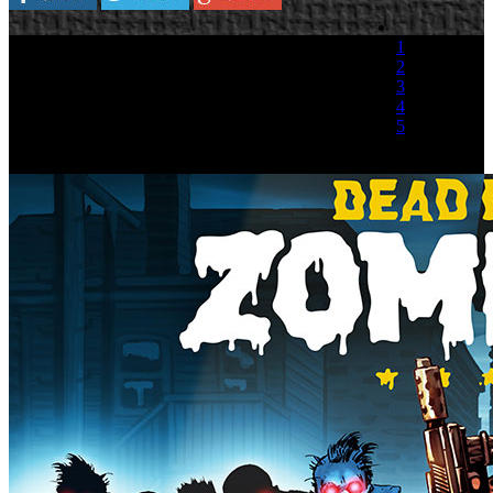
1
2
3
4
5
(1 Voto)