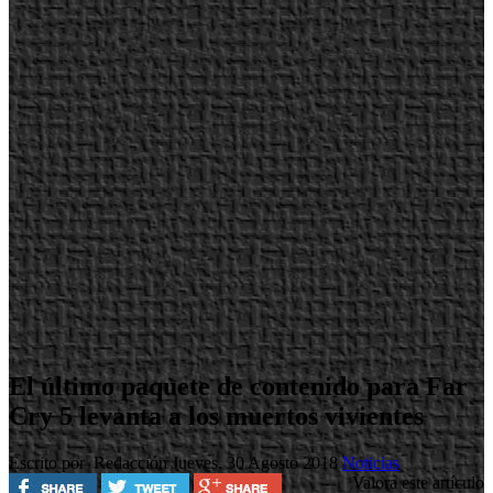
El último paquete de contenido para Far
Cry 5 levanta a los muertos vivientes
Escrito por Redacción
Jueves, 30 Agosto 2018
Noticias
Valora este artículo