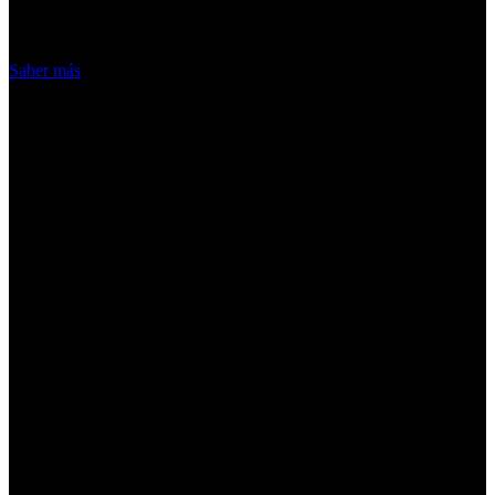
hacemos de las cookies
Acepto
Saber más