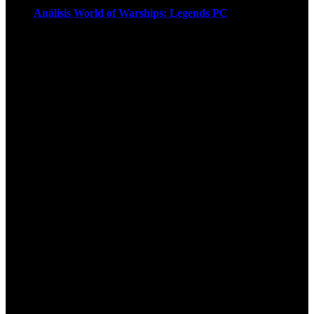
Análisis World of Warships: Legends PC
1
¡Atención! Las cookies nos permiten
ofrecer nuestros servicios. Al utilizar
nuestros servicios, aceptas el uso que